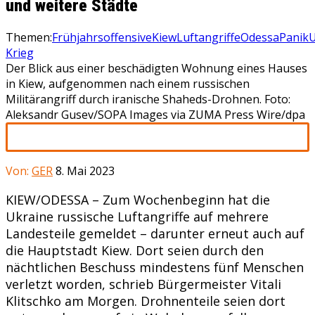
und weitere Städte
Themen:
Frühjahrsoffensive
Kiew
Luftangriffe
Odessa
Panik
U
Krieg
Der Blick aus einer beschädigten Wohnung eines Hauses
in Kiew, aufgenommen nach einem russischen
Militärangriff durch iranische Shaheds-Drohnen. Foto:
Aleksandr Gusev/SOPA Images via ZUMA Press Wire/dpa
Von:
GER
8. Mai 2023
KIEW/ODESSA – Zum Wochenbeginn hat die
Ukraine russische Luftangriffe auf mehrere
Landesteile gemeldet – darunter erneut auch auf
die Hauptstadt Kiew. Dort seien durch den
nächtlichen Beschuss mindestens fünf Menschen
verletzt worden, schrieb Bürgermeister Vitali
Klitschko am Morgen. Drohnenteile seien dort