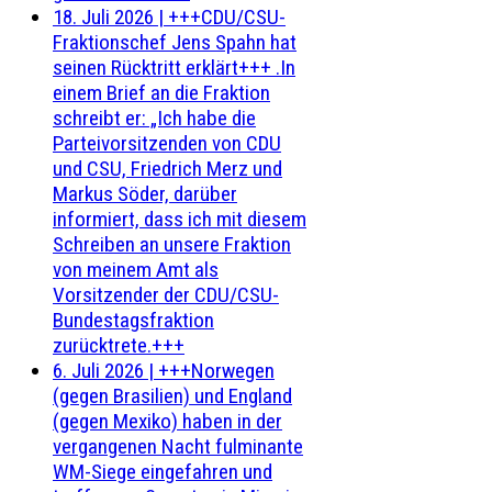
18. Juli 2026
|
+++CDU/CSU-
Fraktionschef Jens Spahn hat
seinen Rücktritt erklärt+++ .In
einem Brief an die Fraktion
schreibt er: „Ich habe die
Parteivorsitzenden von CDU
und CSU, Friedrich Merz und
Markus Söder, darüber
informiert, dass ich mit diesem
Schreiben an unsere Fraktion
von meinem Amt als
Vorsitzender der CDU/CSU-
Bundestagsfraktion
zurücktrete.+++
6. Juli 2026
|
+++Norwegen
(gegen Brasilien) und England
(gegen Mexiko) haben in der
vergangenen Nacht fulminante
WM-Siege eingefahren und