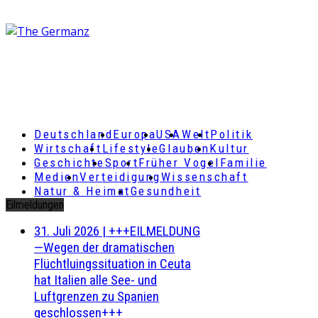
Deutschland
Europa
USA
Welt
Politik
Wirtschaft
Lifestyle
Glauben
Kultur
Geschichte
Sport
Früher Vogel
Familie
Medien
Verteidigung
Wissenschaft
Natur & Heimat
Gesundheit
Eilmeldungen
31. Juli 2026
|
+++EILMELDUNG
—Wegen der dramatischen
Flüchtluingssituation in Ceuta
hat Italien alle See- und
Luftgrenzen zu Spanien
geschlossen+++