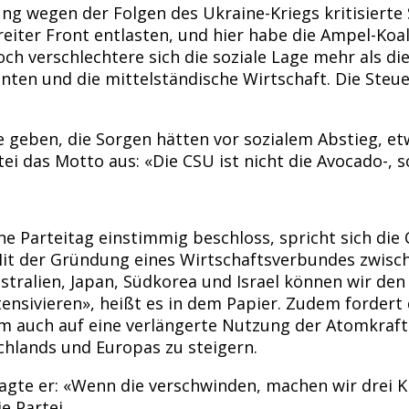
g wegen der Folgen des Ukraine-Kriegs kritisierte
er Front entlasten, und hier habe die Ampel-Koalit
h verschlechtere sich die soziale Lage mehr als di
ten und die mittelständische Wirtschaft. Die Steue
 geben, die Sorgen hätten vor sozialem Abstieg, e
ei das Motto aus: «Die CSU ist nicht die Avocado-, s
ine Parteitag einstimmig beschloss, spricht sich di
«Mit der Gründung eines Wirtschaftsverbundes zwis
stralien, Japan, Südkorea und Israel können wir den
tensivieren», heißt es in dem Papier. Zudem fordert
auch auf eine verlängerte Nutzung der Atomkraft se
hlands und Europas zu steigern.
sagte er: «Wenn die verschwinden, machen wir drei Kr
 Partei.