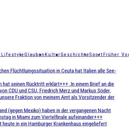
t
Lifestyle
Glauben
Kultur
Geschichte
Sport
Früher Vo
Flüchtluingssituation in Ceuta hat Italien alle See-
t seinen Rücktritt erklärt+++ .In einem Brief an die
en von CDU und CSU, Friedrich Merz und Markus Söder,
 unsere Fraktion von meinem Amt als Vorsitzender der
and (gegen Mexiko) haben in der vergangenen Nacht
stag in Miami zum Viertelfinale aufeinander+++
 heute in ein Hamburger Krankenhaus eingeliefert