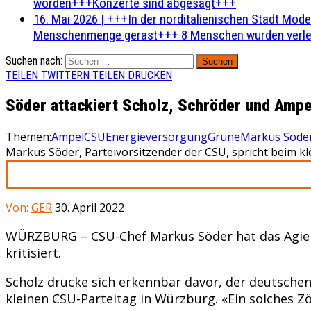
worden+++Konzerte sind abgesagt+++
16. Mai 2026
|
+++In der norditalienischen Stadt Mode
Menschenmenge gerast+++ 8 Menschen wurden verlet
Suchen nach:
TEILEN
TWITTERN
TEILEN
DRUCKEN
Söder attackiert Scholz, Schröder und Ampe
Themen:
Ampel
CSU
Energieversorgung
Grüne
Markus Söde
Markus Söder, Parteivorsitzender der CSU, spricht beim kl
Von:
GER
30. April 2022
WÜRZBURG – CSU-Chef Markus Söder hat das Agieren
kritisiert.
Scholz drücke sich erkennbar davor, der deutsche
kleinen CSU-Parteitag in Würzburg. «Ein solches Z