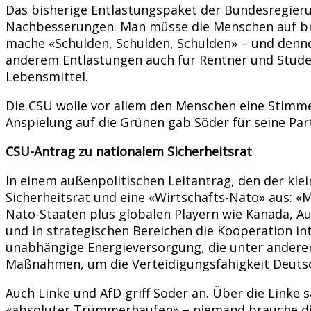
Das bisherige Entlastungspaket der Bundesregierun
Nachbesserungen. Man müsse die Menschen auf breit
mache «Schulden, Schulden, Schulden» – und dennoc
anderem Entlastungen auch für Rentner und Studen
Lebensmittel.
Die CSU wolle vor allem den Menschen eine Stimme
Anspielung auf die Grünen gab Söder für seine Part
CSU-Antrag zu nationalem Sicherheitsrat
In einem außenpolitischen Leitantrag, den der kle
Sicherheitsrat und eine «Wirtschafts-Nato» aus: 
Nato-Staaten plus globalen Playern wie Kanada, Au
und in strategischen Bereichen die Kooperation in
unabhängige Energieversorgung, die unter anderem 
Maßnahmen, um die Verteidigungsfähigkeit Deutsc
Auch Linke und AfD griff Söder an. Über die Linke 
«absoluter Trümmerhaufen» – niemand brauche die