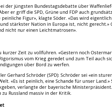
 bei der jüngsten Bundestagsdebatte über Waffenlief
 Aber er griff die SPD, Grüne und FDP auch grundsätz
 peinliche Figur», klagte Söder. «Das wird eigent
und stärkster Nation in Europa ist, nicht gerecht.
nd nicht nur einen Leichtmatrosen».
 kurzer Zeit zu vollführen. «Gestern noch Ostermars
igorismus vom Krieg geredet und zum Teil auch sich
kündigungen über Bord zu werfen.
r Gerhard Schröder (SPD): Schröder sei «ein sturer,
Welt. «Es ist peinlich, eine Schande für unser Land.
ckgeben, verlangte der bayerische Ministerpräsident
zu Russland massiv in der Kritik.
et