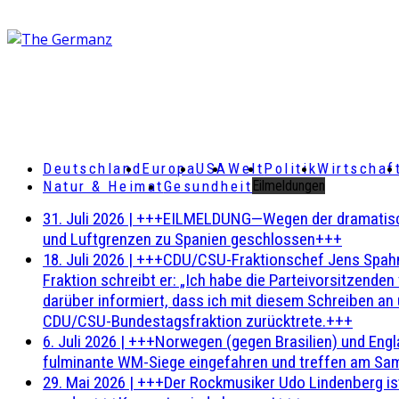
Deutschland
Europa
USA
Welt
Politik
Wirtschaf
Natur & Heimat
Gesundheit
Eilmeldungen
31. Juli 2026
|
+++EILMELDUNG—Wegen der dramatischen 
und Luftgrenzen zu Spanien geschlossen+++
18. Juli 2026
|
+++CDU/CSU-Fraktionschef Jens Spahn ha
Fraktion schreibt er: „Ich habe die Parteivorsitzend
darüber informiert, dass ich mit diesem Schreiben an
CDU/CSU-Bundestagsfraktion zurücktrete.+++
6. Juli 2026
|
+++Norwegen (gegen Brasilien) und Engl
fulminante WM-Siege eingefahren und treffen am Sam
29. Mai 2026
|
+++Der Rockmusiker Udo Lindenberg ist