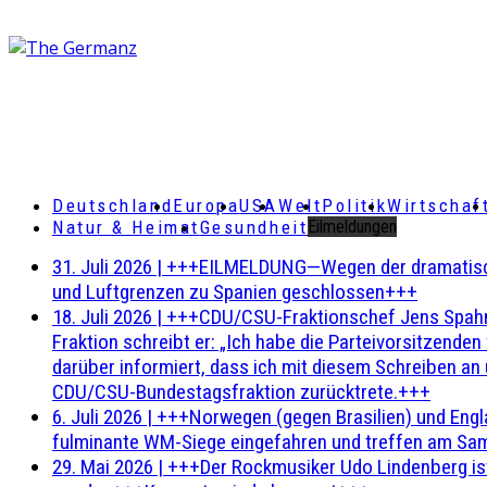
Deutschland
Europa
USA
Welt
Politik
Wirtschaf
Natur & Heimat
Gesundheit
Eilmeldungen
31. Juli 2026
|
+++EILMELDUNG—Wegen der dramatischen 
und Luftgrenzen zu Spanien geschlossen+++
18. Juli 2026
|
+++CDU/CSU-Fraktionschef Jens Spahn ha
Fraktion schreibt er: „Ich habe die Parteivorsitzend
darüber informiert, dass ich mit diesem Schreiben an
CDU/CSU-Bundestagsfraktion zurücktrete.+++
6. Juli 2026
|
+++Norwegen (gegen Brasilien) und Engl
fulminante WM-Siege eingefahren und treffen am Sam
29. Mai 2026
|
+++Der Rockmusiker Udo Lindenberg ist