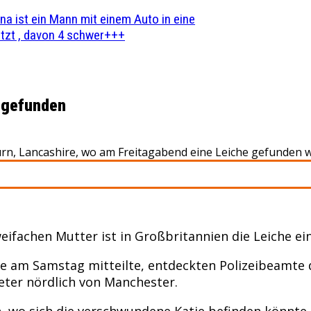
na ist ein Mann mit einem Auto in eine
zt , davon 4 schwer+++
r gefunden
burn, Lancashire, wo am Freitagabend eine Leiche gefunden 
ifachen Mutter ist in Großbritannien die Leiche ei
hire am Samstag mitteilte, entdeckten Polizeibeamt
eter nördlich von Manchester.
 wo sich die verschwundene Katie befinden könnte. 