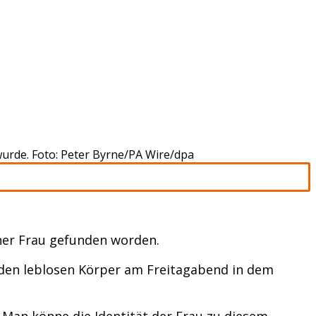
wurde. Foto: Peter Byrne/PA Wire/dpa
ner Frau gefunden worden.
e den leblosen Körper am Freitagabend in dem
Man könne die Identität der Frau zu diesem