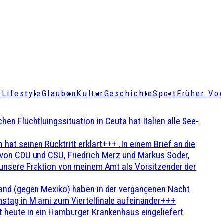
t
Lifestyle
Glauben
Kultur
Geschichte
Sport
Früher Vo
Flüchtluingssituation in Ceuta hat Italien alle See-
t seinen Rücktritt erklärt+++ .In einem Brief an die
en von CDU und CSU, Friedrich Merz und Markus Söder,
 unsere Fraktion von meinem Amt als Vorsitzender der
and (gegen Mexiko) haben in der vergangenen Nacht
stag in Miami zum Viertelfinale aufeinander+++
 heute in ein Hamburger Krankenhaus eingeliefert