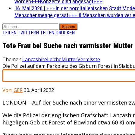
worden+++Konzerte sind abgesagt+++
16. Mai 2026
|
+++In der norditalienischen Stadt Mode
Menschenmenge gerast+++ 8 Menschen wurden verlet
Suchen
nach:
TEILEN
TWITTERN
TEILEN
DRUCKEN
Tote Frau bei Suche nach vermisster Mutte
Themen:
Lancashire
Leiche
Mutter
Vermisste
Die Polizei auf dem Parkplatz des Gisburn Forest in Slaid
Von:
GER
30. April 2022
LONDON – Auf der Suche nach einer vermissten zwe
Wie die Polizei der englischen Grafschaft Lancas
hügeligen Gebiet Forest of Bowland etwa 60 Kilom
Zuvor habe man neue Informationen dazu erhalten,