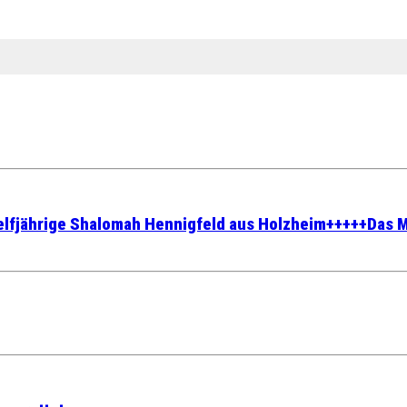
r elfjährige Shalomah Hennigfeld aus Holzheim+++++Das