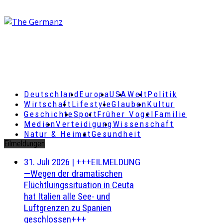
Deutschland
Europa
USA
Welt
Politik
Wirtschaft
Lifestyle
Glauben
Kultur
Geschichte
Sport
Früher Vogel
Familie
Medien
Verteidigung
Wissenschaft
Natur & Heimat
Gesundheit
Eilmeldungen
31. Juli 2026
|
+++EILMELDUNG
—Wegen der dramatischen
Flüchtluingssituation in Ceuta
hat Italien alle See- und
Luftgrenzen zu Spanien
geschlossen+++