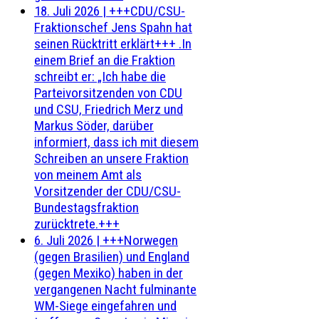
18. Juli 2026
|
+++CDU/CSU-
Fraktionschef Jens Spahn hat
seinen Rücktritt erklärt+++ .In
einem Brief an die Fraktion
schreibt er: „Ich habe die
Parteivorsitzenden von CDU
und CSU, Friedrich Merz und
Markus Söder, darüber
informiert, dass ich mit diesem
Schreiben an unsere Fraktion
von meinem Amt als
Vorsitzender der CDU/CSU-
Bundestagsfraktion
zurücktrete.+++
6. Juli 2026
|
+++Norwegen
(gegen Brasilien) und England
(gegen Mexiko) haben in der
vergangenen Nacht fulminante
WM-Siege eingefahren und