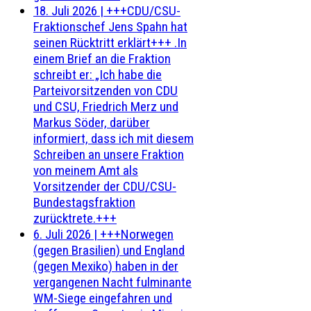
18. Juli 2026
|
+++CDU/CSU-
Fraktionschef Jens Spahn hat
seinen Rücktritt erklärt+++ .In
einem Brief an die Fraktion
schreibt er: „Ich habe die
Parteivorsitzenden von CDU
und CSU, Friedrich Merz und
Markus Söder, darüber
informiert, dass ich mit diesem
Schreiben an unsere Fraktion
von meinem Amt als
Vorsitzender der CDU/CSU-
Bundestagsfraktion
zurücktrete.+++
6. Juli 2026
|
+++Norwegen
(gegen Brasilien) und England
(gegen Mexiko) haben in der
vergangenen Nacht fulminante
WM-Siege eingefahren und