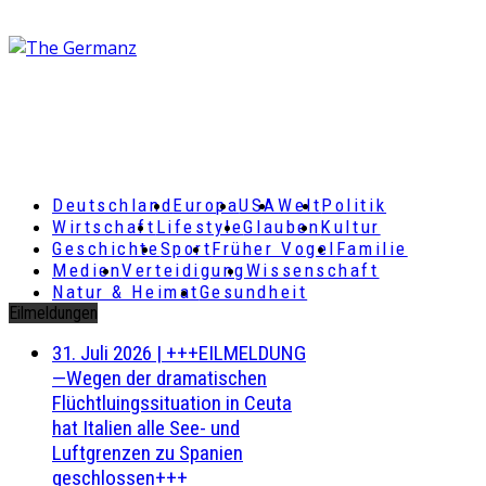
Deutschland
Europa
USA
Welt
Politik
Wirtschaft
Lifestyle
Glauben
Kultur
Geschichte
Sport
Früher Vogel
Familie
Medien
Verteidigung
Wissenschaft
Natur & Heimat
Gesundheit
Eilmeldungen
31. Juli 2026
|
+++EILMELDUNG
—Wegen der dramatischen
Flüchtluingssituation in Ceuta
hat Italien alle See- und
Luftgrenzen zu Spanien
geschlossen+++