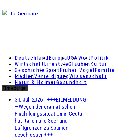
Deutschland
Europa
USA
Welt
Politik
Wirtschaft
Lifestyle
Glauben
Kultur
Geschichte
Sport
Früher Vogel
Familie
Medien
Verteidigung
Wissenschaft
Natur & Heimat
Gesundheit
Eilmeldungen
31. Juli 2026
|
+++EILMELDUNG
—Wegen der dramatischen
Flüchtluingssituation in Ceuta
hat Italien alle See- und
Luftgrenzen zu Spanien
geschlossen+++