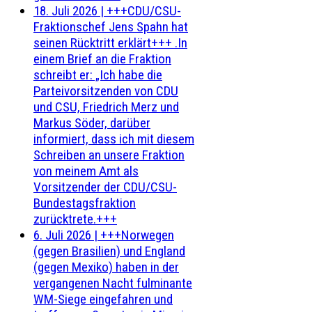
18. Juli 2026
|
+++CDU/CSU-
Fraktionschef Jens Spahn hat
seinen Rücktritt erklärt+++ .In
einem Brief an die Fraktion
schreibt er: „Ich habe die
Parteivorsitzenden von CDU
und CSU, Friedrich Merz und
Markus Söder, darüber
informiert, dass ich mit diesem
Schreiben an unsere Fraktion
von meinem Amt als
Vorsitzender der CDU/CSU-
Bundestagsfraktion
zurücktrete.+++
6. Juli 2026
|
+++Norwegen
(gegen Brasilien) und England
(gegen Mexiko) haben in der
vergangenen Nacht fulminante
WM-Siege eingefahren und