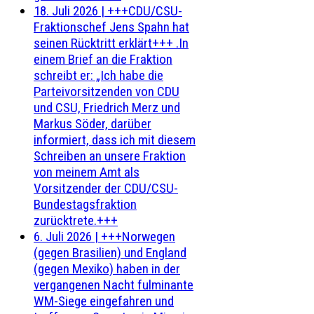
18. Juli 2026
|
+++CDU/CSU-
Fraktionschef Jens Spahn hat
seinen Rücktritt erklärt+++ .In
einem Brief an die Fraktion
schreibt er: „Ich habe die
Parteivorsitzenden von CDU
und CSU, Friedrich Merz und
Markus Söder, darüber
informiert, dass ich mit diesem
Schreiben an unsere Fraktion
von meinem Amt als
Vorsitzender der CDU/CSU-
Bundestagsfraktion
zurücktrete.+++
6. Juli 2026
|
+++Norwegen
(gegen Brasilien) und England
(gegen Mexiko) haben in der
vergangenen Nacht fulminante
WM-Siege eingefahren und