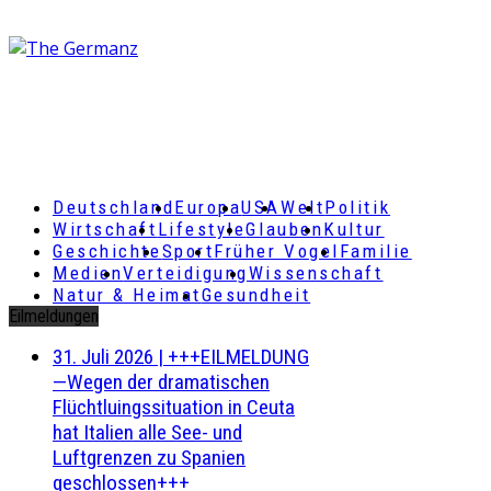
Deutschland
Europa
USA
Welt
Politik
Wirtschaft
Lifestyle
Glauben
Kultur
Geschichte
Sport
Früher Vogel
Familie
Medien
Verteidigung
Wissenschaft
Natur & Heimat
Gesundheit
Eilmeldungen
31. Juli 2026
|
+++EILMELDUNG
—Wegen der dramatischen
Flüchtluingssituation in Ceuta
hat Italien alle See- und
Luftgrenzen zu Spanien
geschlossen+++