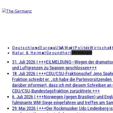
Deutschland
Europa
USA
Welt
Politik
Wirtschaf
Natur & Heimat
Gesundheit
Eilmeldungen
31. Juli 2026
|
+++EILMELDUNG—Wegen der dramatischen 
und Luftgrenzen zu Spanien geschlossen+++
18. Juli 2026
|
+++CDU/CSU-Fraktionschef Jens Spahn ha
Fraktion schreibt er: „Ich habe die Parteivorsitzend
darüber informiert, dass ich mit diesem Schreiben an
CDU/CSU-Bundestagsfraktion zurücktrete.+++
6. Juli 2026
|
+++Norwegen (gegen Brasilien) und Engl
fulminante WM-Siege eingefahren und treffen am Sam
29. Mai 2026
|
+++Der Rockmusiker Udo Lindenberg ist