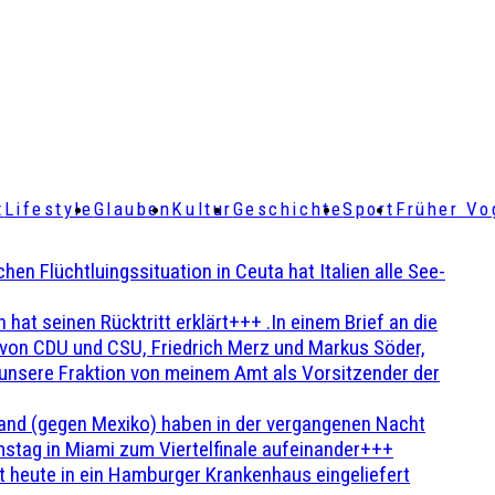
t
Lifestyle
Glauben
Kultur
Geschichte
Sport
Früher Vo
Flüchtluingssituation in Ceuta hat Italien alle See-
t seinen Rücktritt erklärt+++ .In einem Brief an die
en von CDU und CSU, Friedrich Merz und Markus Söder,
 unsere Fraktion von meinem Amt als Vorsitzender der
and (gegen Mexiko) haben in der vergangenen Nacht
stag in Miami zum Viertelfinale aufeinander+++
 heute in ein Hamburger Krankenhaus eingeliefert