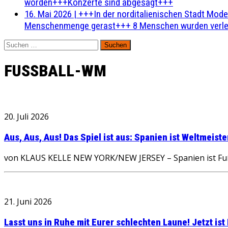
worden+++Konzerte sind abgesagt+++
16. Mai 2026
|
+++In der norditalienischen Stadt Mode
Menschenmenge gerast+++ 8 Menschen wurden verlet
Suchen
nach:
FUSSBALL-WM
20. Juli 2026
Aus, Aus, Aus! Das Spiel ist aus: Spanien ist Weltmeis
von KLAUS KELLE NEW YORK/NEW JERSEY – Spanien ist Fußb
21. Juni 2026
Lasst uns in Ruhe mit Eurer schlechten Laune! Jetzt ist