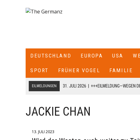
DEUTSCHLAND
EUROPA
USA
W
SPORT
FRÜHER VOGEL
FAMILIE
31. JULI 2026
|
+++EILMELDUNG—WEGEN DE
EILMELDUNGEN
ITALIEN ALLE SEE- UND LUFTGRENZEN ZU
18. JULI 2026
|
+++CDU/CSU-FRAKTIONSCHEF JENS SPAHN HA
JACKIE CHAN
FRAKTION SCHREIBT ER: „ICH HABE DIE PARTEIVORSITZEND
DARÜBER INFORMIERT, DASS ICH MIT DIESEM SCHREIBEN A
13. JULI 2023
CDU/CSU-BUNDESTAGSFRAKTION ZURÜCKTRETE.+++