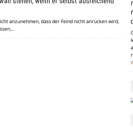
wan stehen, wenn er selbst ausreichend
AND (GEGEN MEXIKO) HABEN IN DER VERGANGENEN NACHT
STAG IN MIAMI ZUM VIERTELFINALE AUFEINANDER+++
icht anzunehmen, dass der Feind nicht anrücken wird,
HEUTE IN EIN HAMBURGER KRANKENHAUS EINGELIEFERT
assen,…
l
NA IST EIN MANN MIT EINEM AUTO IN EINE MENSCHENMENGE
HWER+++
W