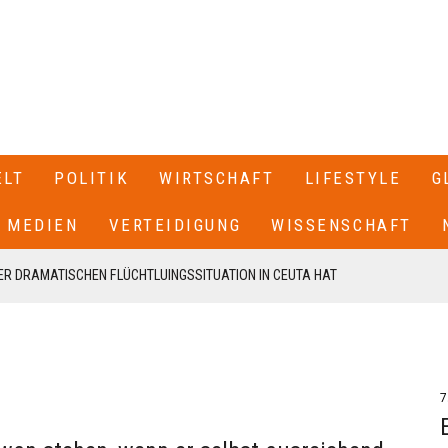
ELT
POLITIK
WIRTSCHAFT
LIFESTYLE
G
MEDIEN
VERTEIDIGUNG
WISSENSCHAFT
R DRAMATISCHEN FLÜCHTLUINGSSITUATION IN CEUTA HAT
 SPANIEN GESCHLOSSEN+++
T SEINEN RÜCKTRITT ERKLÄRT+++ .IN EINEM BRIEF AN DIE
EN VON CDU UND CSU, FRIEDRICH MERZ UND MARKUS SÖDER,
7
N UNSERE FRAKTION VON MEINEM AMT ALS VORSITZENDER DER