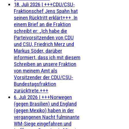
18. Juli 2026
|
+++CDU/CSU-
Fraktionschef Jens Spahn hat
seinen Rücktritt erklärt+++ .In
einem Brief an die Fraktion
schreibt er: „Ich habe die
Parteivorsitzenden von CDU
und CSU, Friedrich Merz und
Markus Söder, darüber
informiert, dass ich mit diesem
Schreiben an unsere Fraktion
von meinem Amt als
Vorsitzender der CDU/CSU-
Bundestagsfraktion
zurücktrete.+++
6. Juli 2026
|
+++Norwegen
(gegen Brasilien) und England
(gegen Mexiko) haben in der
vergangenen Nacht fulminante
WM-Siege eingefahren und