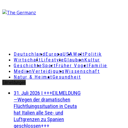
Deutschland
Europa
USA
Welt
Politik
Wirtschaft
Lifestyle
Glauben
Kultur
Geschichte
Sport
Früher Vogel
Familie
Medien
Verteidigung
Wissenschaft
Natur & Heimat
Gesundheit
Eilmeldungen
31. Juli 2026
|
+++EILMELDUNG
—Wegen der dramatischen
Flüchtluingssituation in Ceuta
hat Italien alle See- und
Luftgrenzen zu Spanien
geschlossen+++