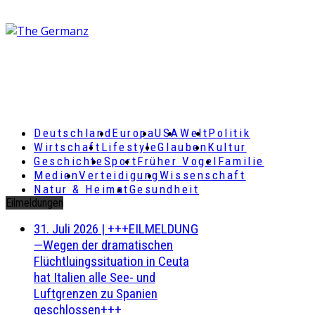
Deutschland
Europa
USA
Welt
Politik
Wirtschaft
Lifestyle
Glauben
Kultur
Geschichte
Sport
Früher Vogel
Familie
Medien
Verteidigung
Wissenschaft
Natur & Heimat
Gesundheit
Eilmeldungen
31. Juli 2026
|
+++EILMELDUNG
—Wegen der dramatischen
Flüchtluingssituation in Ceuta
hat Italien alle See- und
Luftgrenzen zu Spanien
geschlossen+++