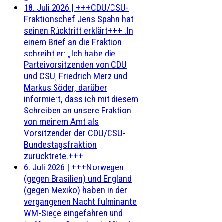
18. Juli 2026
|
+++CDU/CSU-
Fraktionschef Jens Spahn hat
seinen Rücktritt erklärt+++ .In
einem Brief an die Fraktion
schreibt er: „Ich habe die
Parteivorsitzenden von CDU
und CSU, Friedrich Merz und
Markus Söder, darüber
informiert, dass ich mit diesem
Schreiben an unsere Fraktion
von meinem Amt als
Vorsitzender der CDU/CSU-
Bundestagsfraktion
zurücktrete.+++
6. Juli 2026
|
+++Norwegen
(gegen Brasilien) und England
(gegen Mexiko) haben in der
vergangenen Nacht fulminante
WM-Siege eingefahren und