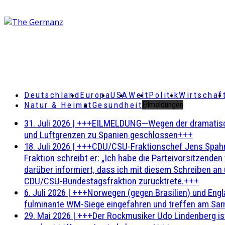
Deutschland
Europa
USA
Welt
Politik
Wirtschaf
Natur & Heimat
Gesundheit
Eilmeldungen
31. Juli 2026
|
+++EILMELDUNG—Wegen der dramatischen 
und Luftgrenzen zu Spanien geschlossen+++
18. Juli 2026
|
+++CDU/CSU-Fraktionschef Jens Spahn ha
Fraktion schreibt er: „Ich habe die Parteivorsitzend
darüber informiert, dass ich mit diesem Schreiben an
CDU/CSU-Bundestagsfraktion zurücktrete.+++
6. Juli 2026
|
+++Norwegen (gegen Brasilien) und Engl
fulminante WM-Siege eingefahren und treffen am Sam
29. Mai 2026
|
+++Der Rockmusiker Udo Lindenberg ist