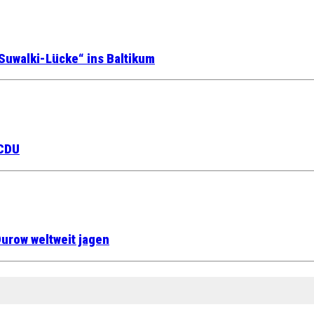
Suwalki-Lücke“ ins Baltikum
 CDU
urow weltweit jagen