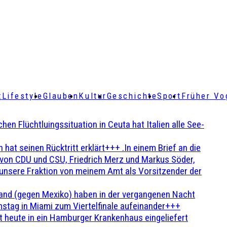
t
Lifestyle
Glauben
Kultur
Geschichte
Sport
Früher Vo
Flüchtluingssituation in Ceuta hat Italien alle See-
t seinen Rücktritt erklärt+++ .In einem Brief an die
en von CDU und CSU, Friedrich Merz und Markus Söder,
 unsere Fraktion von meinem Amt als Vorsitzender der
and (gegen Mexiko) haben in der vergangenen Nacht
stag in Miami zum Viertelfinale aufeinander+++
 heute in ein Hamburger Krankenhaus eingeliefert