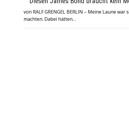
Diesen James Bond braucht kein Men
6. JULI 2026
|
+++NORWEGEN (GEGEN BRASILIEN) UND ENGL
von RALF GRENGEL BERLIN – Meine Laune war scho
FULMINANTE WM-SIEGE EINGEFAHREN UND TREFFEN AM SAM
machten. Dabei hätten…
29. MAI 2026
|
+++DER ROCKMUSIKER UDO LINDENBERG IST 
WORDEN+++KONZERTE SIND ABGESAGT+++
16. MAI 2026
|
+++IN DER NORDITALIENISCHEN STADT MODE
GERAST+++ 8 MENSCHEN WURDEN VERLETZT , DAVON 4 SC