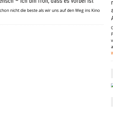
sch – ich bin froh, dass es vorbei ist
AND (GEGEN MEXIKO) HABEN IN DER VERGANGENEN NACHT
n nicht die beste als wir uns auf den Weg ins Kino
STAG IN MIAMI ZUM VIERTELFINALE AUFEINANDER+++
HEUTE IN EIN HAMBURGER KRANKENHAUS EINGELIEFERT
NA IST EIN MANN MIT EINEM AUTO IN EINE MENSCHENMENGE
v
HWER+++
W