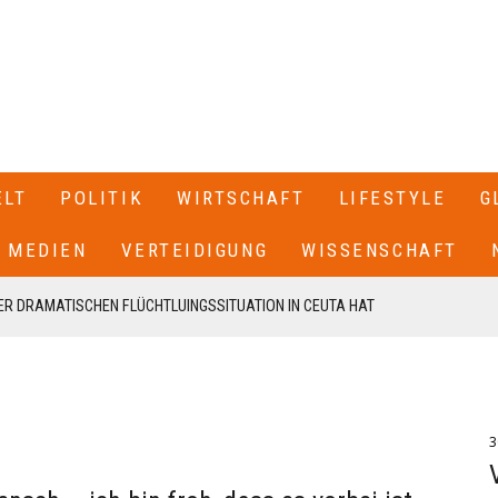
ELT
POLITIK
WIRTSCHAFT
LIFESTYLE
G
MEDIEN
VERTEIDIGUNG
WISSENSCHAFT
R DRAMATISCHEN FLÜCHTLUINGSSITUATION IN CEUTA HAT
 SPANIEN GESCHLOSSEN+++
T SEINEN RÜCKTRITT ERKLÄRT+++ .IN EINEM BRIEF AN DIE
EN VON CDU UND CSU, FRIEDRICH MERZ UND MARKUS SÖDER,
3
N UNSERE FRAKTION VON MEINEM AMT ALS VORSITZENDER DER