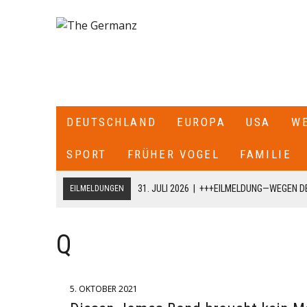
DEUTSCHLAND
EUROPA
USA
W
SPORT
FRÜHER VOGEL
FAMILIE
31. JULI 2026
|
+++EILMELDUNG—WEGEN DE
EILMELDUNGEN
ITALIEN ALLE SEE- UND LUFTGRENZEN ZU
18. JULI 2026
|
+++CDU/CSU-FRAKTIONSCHEF JENS SPAHN HA
Q
FRAKTION SCHREIBT ER: „ICH HABE DIE PARTEIVORSITZEND
DARÜBER INFORMIERT, DASS ICH MIT DIESEM SCHREIBEN A
5. OKTOBER 2021
CDU/CSU-BUNDESTAGSFRAKTION ZURÜCKTRETE.+++