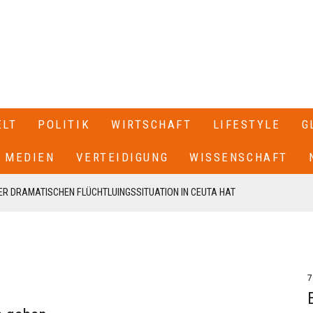
ELT
POLITIK
WIRTSCHAFT
LIFESTYLE
G
MEDIEN
VERTEIDIGUNG
WISSENSCHAFT
R DRAMATISCHEN FLÜCHTLUINGSSITUATION IN CEUTA HAT
 SPANIEN GESCHLOSSEN+++
T SEINEN RÜCKTRITT ERKLÄRT+++ .IN EINEM BRIEF AN DIE
EN VON CDU UND CSU, FRIEDRICH MERZ UND MARKUS SÖDER,
7
N UNSERE FRAKTION VON MEINEM AMT ALS VORSITZENDER DER