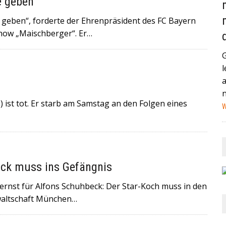
e geben
AND (GEGEN MEXIKO) HABEN IN DER VERGANGENEN NACHT
geben“, forderte der Ehrenpräsident des FC Bayern
STAG IN MIAMI ZUM VIERTELFINALE AUFEINANDER+++
how „Maischberger“. Er…
HEUTE IN EIN HAMBURGER KRANKENHAUS EINGELIEFERT
l
NA IST EIN MANN MIT EINEM AUTO IN EINE MENSCHENMENGE
HWER+++
ist tot. Er starb am Samstag an den Folgen eines
W
eck muss ins Gefängnis
st für Alfons Schuhbeck: Der Star-Koch muss in den
waltschaft München…