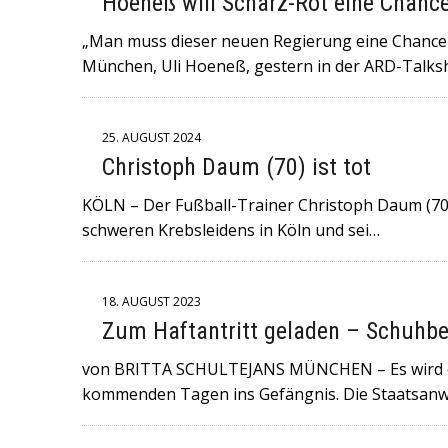
Hoeneß will Scharz-Rot eine Chanc
6. JULI 2026
|
+++NORWEGEN (GEGEN BRASILIEN) UND ENGL
„Man muss dieser neuen Regierung eine Chance 
FULMINANTE WM-SIEGE EINGEFAHREN UND TREFFEN AM SAM
München, Uli Hoeneß, gestern in der ARD-Talks
29. MAI 2026
|
+++DER ROCKMUSIKER UDO LINDENBERG IST 
WORDEN+++KONZERTE SIND ABGESAGT+++
25. AUGUST 2024
16. MAI 2026
|
+++IN DER NORDITALIENISCHEN STADT MODE
Christoph Daum (70) ist tot
GERAST+++ 8 MENSCHEN WURDEN VERLETZT , DAVON 4 SC
KÖLN – Der Fußball-Trainer Christoph Daum (70) 
schweren Krebsleidens in Köln und sei…
18. AUGUST 2023
Zum Haftantritt geladen – Schuhb
von BRITTA SCHULTEJANS MÜNCHEN – Es wird ern
kommenden Tagen ins Gefängnis. Die Staatsan