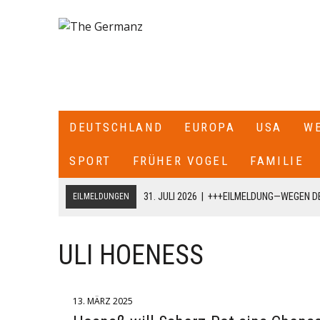
DEUTSCHLAND
EUROPA
USA
W
SPORT
FRÜHER VOGEL
FAMILIE
31. JULI 2026
|
+++EILMELDUNG—WEGEN DE
EILMELDUNGEN
ITALIEN ALLE SEE- UND LUFTGRENZEN ZU
18. JULI 2026
|
+++CDU/CSU-FRAKTIONSCHEF JENS SPAHN HA
ULI HOENESS
FRAKTION SCHREIBT ER: „ICH HABE DIE PARTEIVORSITZEND
DARÜBER INFORMIERT, DASS ICH MIT DIESEM SCHREIBEN A
13. MÄRZ 2025
CDU/CSU-BUNDESTAGSFRAKTION ZURÜCKTRETE.+++