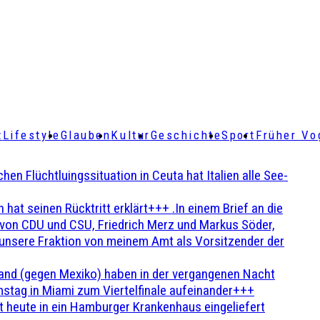
t
Lifestyle
Glauben
Kultur
Geschichte
Sport
Früher Vo
Flüchtluingssituation in Ceuta hat Italien alle See-
t seinen Rücktritt erklärt+++ .In einem Brief an die
en von CDU und CSU, Friedrich Merz und Markus Söder,
 unsere Fraktion von meinem Amt als Vorsitzender der
and (gegen Mexiko) haben in der vergangenen Nacht
stag in Miami zum Viertelfinale aufeinander+++
 heute in ein Hamburger Krankenhaus eingeliefert