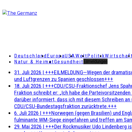
Deutschland
Europa
USA
Welt
Politik
Wirtschaf
Natur & Heimat
Gesundheit
Eilmeldungen
31. Juli 2026
|
+++EILMELDUNG—Wegen der dramatischen 
und Luftgrenzen zu Spanien geschlossen+++
18. Juli 2026
|
+++CDU/CSU-Fraktionschef Jens Spahn ha
Fraktion schreibt er: „Ich habe die Parteivorsitzend
darüber informiert, dass ich mit diesem Schreiben an
CDU/CSU-Bundestagsfraktion zurücktrete.+++
6. Juli 2026
|
+++Norwegen (gegen Brasilien) und Engl
fulminante WM-Siege eingefahren und treffen am Sam
29. Mai 2026
|
+++Der Rockmusiker Udo Lindenberg ist