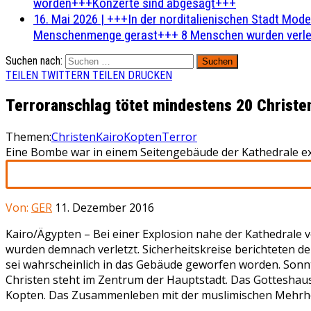
worden+++Konzerte sind abgesagt+++
16. Mai 2026
|
+++In der norditalienischen Stadt Mode
Menschenmenge gerast+++ 8 Menschen wurden verlet
Suchen nach:
TEILEN
TWITTERN
TEILEN
DRUCKEN
Terroranschlag tötet mindestens 20 Christen
Themen:
Christen
Kairo
Kopten
Terror
Eine Bombe war in einem Seitengebäude der Kathedrale expl
Von:
GER
11. Dezember 2016
Kairo/Ägypten – Bei einer Explosion nahe der Kathedrale
wurden demnach verletzt. Sicherheitskreise berichteten d
sei wahrscheinlich in das Gebäude geworfen worden. Sonnt
Christen steht im Zentrum der Hauptstadt. Das Gotteshaus 
Kopten. Das Zusammenleben mit der muslimischen Mehrheit 