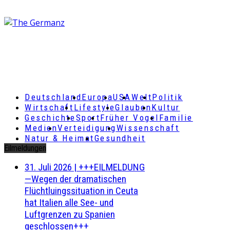
Deutschland
Europa
USA
Welt
Politik
Wirtschaft
Lifestyle
Glauben
Kultur
Geschichte
Sport
Früher Vogel
Familie
Medien
Verteidigung
Wissenschaft
Natur & Heimat
Gesundheit
Eilmeldungen
31. Juli 2026
|
+++EILMELDUNG
—Wegen der dramatischen
Flüchtluingssituation in Ceuta
hat Italien alle See- und
Luftgrenzen zu Spanien
geschlossen+++