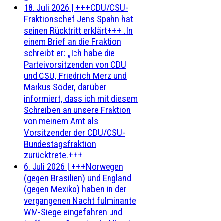
18. Juli 2026
|
+++CDU/CSU-
Fraktionschef Jens Spahn hat
seinen Rücktritt erklärt+++ .In
einem Brief an die Fraktion
schreibt er: „Ich habe die
Parteivorsitzenden von CDU
und CSU, Friedrich Merz und
Markus Söder, darüber
informiert, dass ich mit diesem
Schreiben an unsere Fraktion
von meinem Amt als
Vorsitzender der CDU/CSU-
Bundestagsfraktion
zurücktrete.+++
6. Juli 2026
|
+++Norwegen
(gegen Brasilien) und England
(gegen Mexiko) haben in der
vergangenen Nacht fulminante
WM-Siege eingefahren und