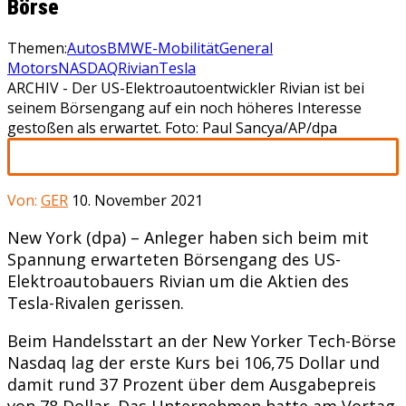
Börse
Themen:
Autos
BMW
E-Mobilität
General
Motors
NASDAQ
Rivian
Tesla
ARCHIV - Der US-Elektroautoentwickler Rivian ist bei
seinem Börsengang auf ein noch höheres Interesse
gestoßen als erwartet. Foto: Paul Sancya/AP/dpa
Von:
GER
10. November 2021
New York (dpa) – Anleger haben sich beim mit
Spannung erwarteten Börsengang des US-
Elektroautobauers Rivian um die Aktien des
Tesla-Rivalen gerissen.
Beim Handelsstart an der New Yorker Tech-Börse
Nasdaq lag der erste Kurs bei 106,75 Dollar und
damit rund 37 Prozent über dem Ausgabepreis
von 78 Dollar. Das Unternehmen hatte am Vortag