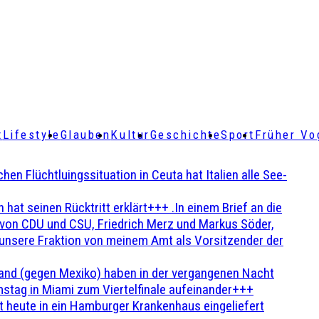
t
Lifestyle
Glauben
Kultur
Geschichte
Sport
Früher Vo
Flüchtluingssituation in Ceuta hat Italien alle See-
t seinen Rücktritt erklärt+++ .In einem Brief an die
en von CDU und CSU, Friedrich Merz und Markus Söder,
 unsere Fraktion von meinem Amt als Vorsitzender der
and (gegen Mexiko) haben in der vergangenen Nacht
stag in Miami zum Viertelfinale aufeinander+++
 heute in ein Hamburger Krankenhaus eingeliefert