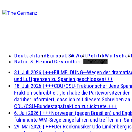
Deutschland
Europa
USA
Welt
Politik
Wirtschaf
Natur & Heimat
Gesundheit
Eilmeldungen
31. Juli 2026
|
+++EILMELDUNG—Wegen der dramatischen 
und Luftgrenzen zu Spanien geschlossen+++
18. Juli 2026
|
+++CDU/CSU-Fraktionschef Jens Spahn ha
Fraktion schreibt er: „Ich habe die Parteivorsitzend
darüber informiert, dass ich mit diesem Schreiben an
CDU/CSU-Bundestagsfraktion zurücktrete.+++
6. Juli 2026
|
+++Norwegen (gegen Brasilien) und Engl
fulminante WM-Siege eingefahren und treffen am Sam
29. Mai 2026
|
+++Der Rockmusiker Udo Lindenberg ist