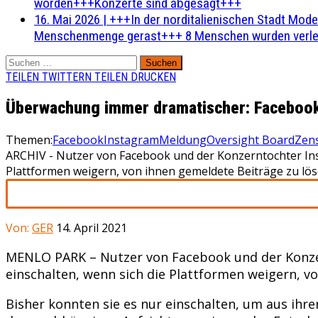
worden+++Konzerte sind abgesagt+++
16. Mai 2026
|
+++In der norditalienischen Stadt Mode
Menschenmenge gerast+++ 8 Menschen wurden verlet
Suchen
nach:
TEILEN
TWITTERN
TEILEN
DRUCKEN
Überwachung immer dramatischer: Facebook
Themen:
Facebook
Instagram
Meldung
Oversight Board
Zen
ARCHIV - Nutzer von Facebook und der Konzerntochter Ins
Plattformen weigern, von ihnen gemeldete Beiträge zu lös
Von:
GER
14. April 2021
MENLO PARK – Nutzer von Facebook und der Konze
einschalten, wenn sich die Plattformen weigern, v
Bisher konnten sie es nur einschalten, um aus ihr