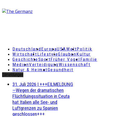
Deutschland
Europa
USA
Welt
Politik
Wirtschaft
Lifestyle
Glauben
Kultur
Geschichte
Sport
Früher Vogel
Familie
Medien
Verteidigung
Wissenschaft
Natur & Heimat
Gesundheit
Eilmeldungen
31. Juli 2026
|
+++EILMELDUNG
—Wegen der dramatischen
Flüchtluingssituation in Ceuta
hat Italien alle See- und
Luftgrenzen zu Spanien
geschlossen+++