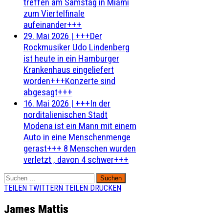
treffen am Samstag in Miami
zum Viertelfinale
aufeinander+++
29. Mai 2026
|
+++Der
Rockmusiker Udo Lindenberg
ist heute in ein Hamburger
Krankenhaus eingeliefert
worden+++Konzerte sind
abgesagt+++
16. Mai 2026
|
+++In der
norditalienischen Stadt
Modena ist ein Mann mit einem
Auto in eine Menschenmenge
gerast+++ 8 Menschen wurden
verletzt , davon 4 schwer+++
Suchen
nach:
TEILEN
TWITTERN
TEILEN
DRUCKEN
James Mattis