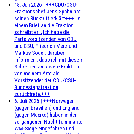
18. Juli 2026
|
+++CDU/CSU-
Fraktionschef Jens Spahn hat
seinen Rücktritt erklärt+++ .In
einem Brief an die Fraktion
schreibt er: „Ich habe die
Parteivorsitzenden von CDU
und CSU, Friedrich Merz und
Markus Söder, darüber
informiert, dass ich mit diesem
Schreiben an unsere Fraktion
von meinem Amt als
Vorsitzender der CDU/CSU-
Bundestagsfraktion
zurücktrete.+++
6. Juli 2026
|
+++Norwegen
(gegen Brasilien) und England
(gegen Mexiko) haben in der
vergangenen Nacht fulminante
WM-Siege eingefahren und