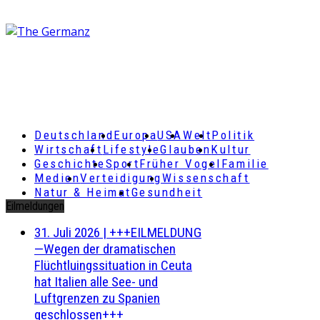
Deutschland
Europa
USA
Welt
Politik
Wirtschaft
Lifestyle
Glauben
Kultur
Geschichte
Sport
Früher Vogel
Familie
Medien
Verteidigung
Wissenschaft
Natur & Heimat
Gesundheit
Eilmeldungen
31. Juli 2026
|
+++EILMELDUNG
—Wegen der dramatischen
Flüchtluingssituation in Ceuta
hat Italien alle See- und
Luftgrenzen zu Spanien
geschlossen+++