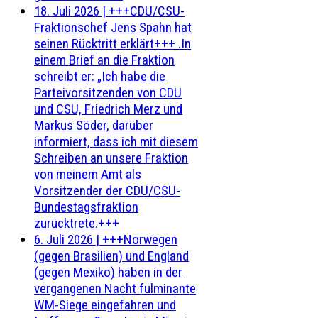
18. Juli 2026
|
+++CDU/CSU-
Fraktionschef Jens Spahn hat
seinen Rücktritt erklärt+++ .In
einem Brief an die Fraktion
schreibt er: „Ich habe die
Parteivorsitzenden von CDU
und CSU, Friedrich Merz und
Markus Söder, darüber
informiert, dass ich mit diesem
Schreiben an unsere Fraktion
von meinem Amt als
Vorsitzender der CDU/CSU-
Bundestagsfraktion
zurücktrete.+++
6. Juli 2026
|
+++Norwegen
(gegen Brasilien) und England
(gegen Mexiko) haben in der
vergangenen Nacht fulminante
WM-Siege eingefahren und