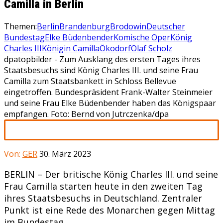
Camilla in Berlin
Themen:
Berlin
Brandenburg
Brodowin
Deutscher
Bundestag
Elke Büdenbender
Komische Oper
König
Charles III
Königin Camilla
Ökodorf
Olaf Scholz
dpatopbilder - Zum Ausklang des ersten Tages ihres
Staatsbesuchs sind König Charles III. und seine Frau
Camilla zum Staatsbankett in Schloss Bellevue
eingetroffen. Bundespräsident Frank-Walter Steinmeier
und seine Frau Elke Büdenbender haben das Königspaar
empfangen. Foto: Bernd von Jutrczenka/dpa
Von:
GER
30. März 2023
BERLIN – Der britische König Charles III. und seine
Frau Camilla starten heute in den zweiten Tag
ihres Staatsbesuchs in Deutschland. Zentraler
Punkt ist eine Rede des Monarchen gegen Mittag
im Bundestag.