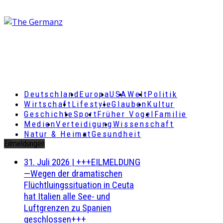
Deutschland
Europa
USA
Welt
Politik
Wirtschaft
Lifestyle
Glauben
Kultur
Geschichte
Sport
Früher Vogel
Familie
Medien
Verteidigung
Wissenschaft
Natur & Heimat
Gesundheit
Eilmeldungen
31. Juli 2026
|
+++EILMELDUNG
—Wegen der dramatischen
Flüchtluingssituation in Ceuta
hat Italien alle See- und
Luftgrenzen zu Spanien
geschlossen+++