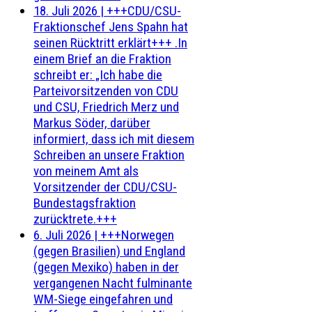
18. Juli 2026
|
+++CDU/CSU-
Fraktionschef Jens Spahn hat
seinen Rücktritt erklärt+++ .In
einem Brief an die Fraktion
schreibt er: „Ich habe die
Parteivorsitzenden von CDU
und CSU, Friedrich Merz und
Markus Söder, darüber
informiert, dass ich mit diesem
Schreiben an unsere Fraktion
von meinem Amt als
Vorsitzender der CDU/CSU-
Bundestagsfraktion
zurücktrete.+++
6. Juli 2026
|
+++Norwegen
(gegen Brasilien) und England
(gegen Mexiko) haben in der
vergangenen Nacht fulminante
WM-Siege eingefahren und