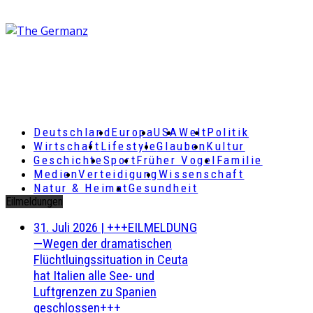
Deutschland
Europa
USA
Welt
Politik
Wirtschaft
Lifestyle
Glauben
Kultur
Geschichte
Sport
Früher Vogel
Familie
Medien
Verteidigung
Wissenschaft
Natur & Heimat
Gesundheit
Eilmeldungen
31. Juli 2026
|
+++EILMELDUNG
—Wegen der dramatischen
Flüchtluingssituation in Ceuta
hat Italien alle See- und
Luftgrenzen zu Spanien
geschlossen+++