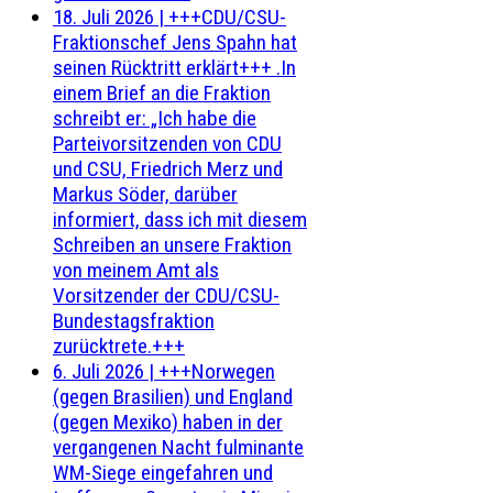
18. Juli 2026
|
+++CDU/CSU-
Fraktionschef Jens Spahn hat
seinen Rücktritt erklärt+++ .In
einem Brief an die Fraktion
schreibt er: „Ich habe die
Parteivorsitzenden von CDU
und CSU, Friedrich Merz und
Markus Söder, darüber
informiert, dass ich mit diesem
Schreiben an unsere Fraktion
von meinem Amt als
Vorsitzender der CDU/CSU-
Bundestagsfraktion
zurücktrete.+++
6. Juli 2026
|
+++Norwegen
(gegen Brasilien) und England
(gegen Mexiko) haben in der
vergangenen Nacht fulminante
WM-Siege eingefahren und