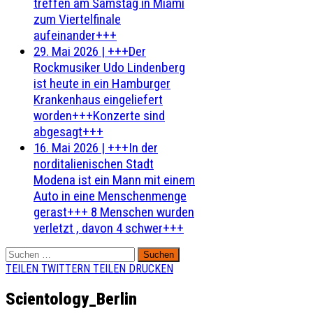
treffen am Samstag in Miami
zum Viertelfinale
aufeinander+++
29. Mai 2026
|
+++Der
Rockmusiker Udo Lindenberg
ist heute in ein Hamburger
Krankenhaus eingeliefert
worden+++Konzerte sind
abgesagt+++
16. Mai 2026
|
+++In der
norditalienischen Stadt
Modena ist ein Mann mit einem
Auto in eine Menschenmenge
gerast+++ 8 Menschen wurden
verletzt , davon 4 schwer+++
Suchen
nach:
TEILEN
TWITTERN
TEILEN
DRUCKEN
Scientology_Berlin