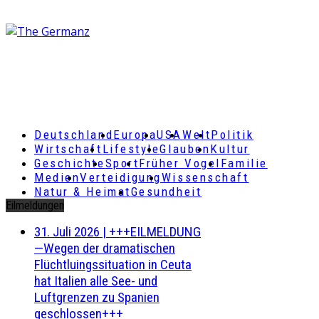
Deutschland
Europa
USA
Welt
Politik
Wirtschaft
Lifestyle
Glauben
Kultur
Geschichte
Sport
Früher Vogel
Familie
Medien
Verteidigung
Wissenschaft
Natur & Heimat
Gesundheit
Eilmeldungen
31. Juli 2026
|
+++EILMELDUNG
—Wegen der dramatischen
Flüchtluingssituation in Ceuta
hat Italien alle See- und
Luftgrenzen zu Spanien
geschlossen+++