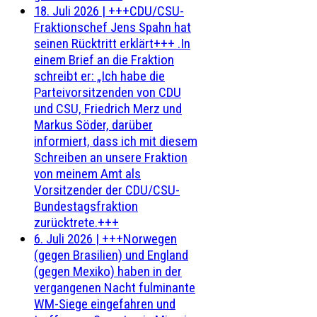
18. Juli 2026
|
+++CDU/CSU-
Fraktionschef Jens Spahn hat
seinen Rücktritt erklärt+++ .In
einem Brief an die Fraktion
schreibt er: „Ich habe die
Parteivorsitzenden von CDU
und CSU, Friedrich Merz und
Markus Söder, darüber
informiert, dass ich mit diesem
Schreiben an unsere Fraktion
von meinem Amt als
Vorsitzender der CDU/CSU-
Bundestagsfraktion
zurücktrete.+++
6. Juli 2026
|
+++Norwegen
(gegen Brasilien) und England
(gegen Mexiko) haben in der
vergangenen Nacht fulminante
WM-Siege eingefahren und