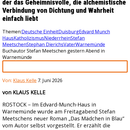
der das Geheimnisvolle, die alchemistische
Verbindung von Dichtung und Wahrheit
einfach liebt
Themen:
Deutsche Einheit
Duisburg
Edvard Munch
Haus
Katholizismus
Niederrhein
Stefan
Meetschen
Stephan Dierichs
Vater
Warnemünde
Buchautor Stefan Meetschen gestern Abend in
Warnemünde
Von:
Klaus Kelle
7. Juni 2026
von KLAUS KELLE
ROSTOCK – Im Edvard-Munch-Haus in
Warnemünde wurde am Freitagabend Stefan
Meetschens neuer Roman „Das Mädchen in Blau“
vom Autor selbst vorgestellt. Er erzählt die