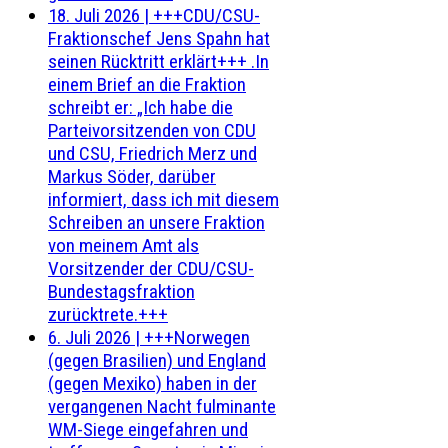
18. Juli 2026
|
+++CDU/CSU-
Fraktionschef Jens Spahn hat
seinen Rücktritt erklärt+++ .In
einem Brief an die Fraktion
schreibt er: „Ich habe die
Parteivorsitzenden von CDU
und CSU, Friedrich Merz und
Markus Söder, darüber
informiert, dass ich mit diesem
Schreiben an unsere Fraktion
von meinem Amt als
Vorsitzender der CDU/CSU-
Bundestagsfraktion
zurücktrete.+++
6. Juli 2026
|
+++Norwegen
(gegen Brasilien) und England
(gegen Mexiko) haben in der
vergangenen Nacht fulminante
WM-Siege eingefahren und