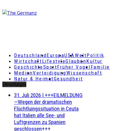
Deutschland
Europa
USA
Welt
Politik
Wirtschaft
Lifestyle
Glauben
Kultur
Geschichte
Sport
Früher Vogel
Familie
Medien
Verteidigung
Wissenschaft
Natur & Heimat
Gesundheit
Eilmeldungen
31. Juli 2026
|
+++EILMELDUNG
—Wegen der dramatischen
Flüchtluingssituation in Ceuta
hat Italien alle See- und
Luftgrenzen zu Spanien
geschlossen+++