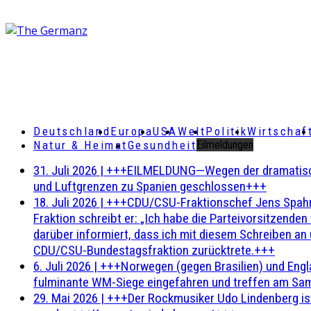
Deutschland
Europa
USA
Welt
Politik
Wirtschaf
Natur & Heimat
Gesundheit
Eilmeldungen
31. Juli 2026
|
+++EILMELDUNG—Wegen der dramatischen 
und Luftgrenzen zu Spanien geschlossen+++
18. Juli 2026
|
+++CDU/CSU-Fraktionschef Jens Spahn ha
Fraktion schreibt er: „Ich habe die Parteivorsitzend
darüber informiert, dass ich mit diesem Schreiben an
CDU/CSU-Bundestagsfraktion zurücktrete.+++
6. Juli 2026
|
+++Norwegen (gegen Brasilien) und Engl
fulminante WM-Siege eingefahren und treffen am Sam
29. Mai 2026
|
+++Der Rockmusiker Udo Lindenberg ist