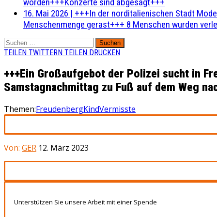
worden+++Konzerte sind abgesagt+++
16. Mai 2026
|
+++In der norditalienischen Stadt Mode
Menschenmenge gerast+++ 8 Menschen wurden verlet
Suchen
nach:
TEILEN
TWITTERN
TEILEN
DRUCKEN
+++Ein Großaufgebot der Polizei sucht in 
Samstagnachmittag zu Fuß auf dem Weg nach
Themen:
Freudenberg
Kind
Vermisste
Von:
GER
12. März 2023
Unterstützen Sie unsere Arbeit mit einer Spende