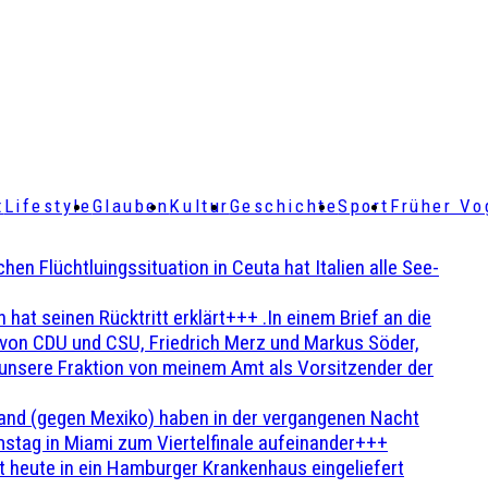
t
Lifestyle
Glauben
Kultur
Geschichte
Sport
Früher Vo
Flüchtluingssituation in Ceuta hat Italien alle See-
t seinen Rücktritt erklärt+++ .In einem Brief an die
en von CDU und CSU, Friedrich Merz und Markus Söder,
 unsere Fraktion von meinem Amt als Vorsitzender der
and (gegen Mexiko) haben in der vergangenen Nacht
stag in Miami zum Viertelfinale aufeinander+++
 heute in ein Hamburger Krankenhaus eingeliefert