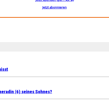
Jetzt abonnieren
isst
meradin (6) seines Sohnes?