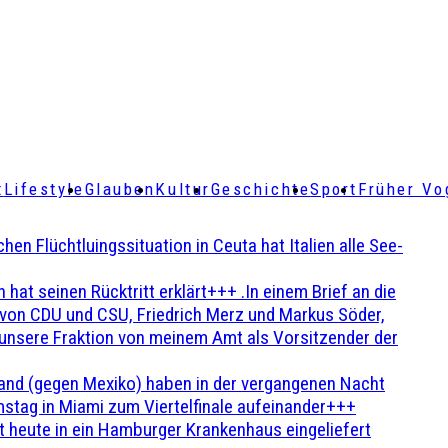
t
Lifestyle
Glauben
Kultur
Geschichte
Sport
Früher Vo
Flüchtluingssituation in Ceuta hat Italien alle See-
t seinen Rücktritt erklärt+++ .In einem Brief an die
en von CDU und CSU, Friedrich Merz und Markus Söder,
 unsere Fraktion von meinem Amt als Vorsitzender der
and (gegen Mexiko) haben in der vergangenen Nacht
stag in Miami zum Viertelfinale aufeinander+++
 heute in ein Hamburger Krankenhaus eingeliefert