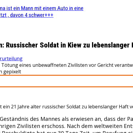
na ist ein Mann mit einem Auto in eine
zt , davon 4 schwer+++
n: Russischer Soldat in Kiew zu lebenslanger 
rurteilung
r Tötung eines unbewaffneten Zivilisten vor Gericht veran
n gepixelt
ein 21 Jahre alter russischer Soldat zu lebenslanger Haft v
Geständnis des Mannes als erwiesen an, dass der P
rigen Zivilisten erschoss. Nach dem weltweiten Ent
r Beschuldigte hat nun 30 Tage Zeit, um Berufung ein