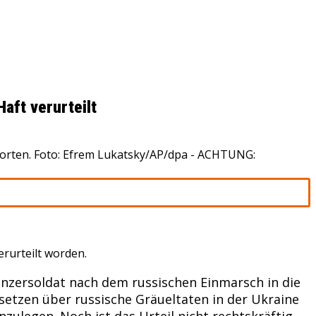
Haft verurteilt
tworten. Foto: Efrem Lukatsky/AP/dpa - ACHTUNG:
erurteilt worden.
anzersoldat nach dem russischen Einmarsch in die
setzen über russische Gräueltaten in der Ukraine
zulegen. Noch ist das Urteil nicht rechtskräftig.