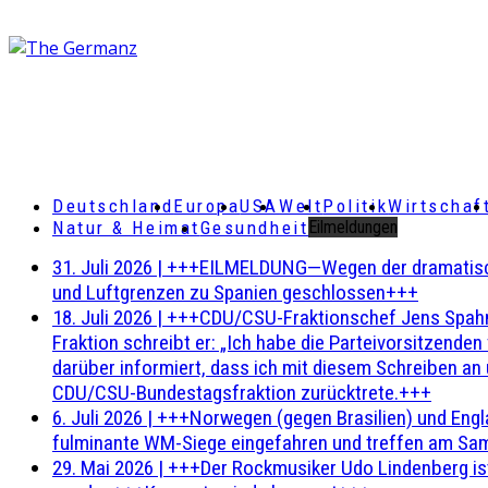
Deutschland
Europa
USA
Welt
Politik
Wirtschaf
Natur & Heimat
Gesundheit
Eilmeldungen
31. Juli 2026
|
+++EILMELDUNG—Wegen der dramatischen 
und Luftgrenzen zu Spanien geschlossen+++
18. Juli 2026
|
+++CDU/CSU-Fraktionschef Jens Spahn ha
Fraktion schreibt er: „Ich habe die Parteivorsitzend
darüber informiert, dass ich mit diesem Schreiben an
CDU/CSU-Bundestagsfraktion zurücktrete.+++
6. Juli 2026
|
+++Norwegen (gegen Brasilien) und Engl
fulminante WM-Siege eingefahren und treffen am Sam
29. Mai 2026
|
+++Der Rockmusiker Udo Lindenberg ist