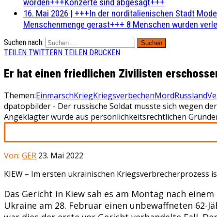
worden+++Konzerte sind abgesagt+++
16. Mai 2026
|
+++In der norditalienischen Stadt Mode
Menschenmenge gerast+++ 8 Menschen wurden verlet
Suchen nach:
TEILEN
TWITTERN
TEILEN
DRUCKEN
Er hat einen friedlichen Zivilisten erschosse
Themen:
Einmarsch
Krieg
Kriegsverbechen
Mord
Russland
Ve
dpatopbilder - Der russische Soldat musste sich wegen de
Angeklagter wurde aus persönlichkeitsrechtlichen Gründe
Von:
GER
23. Mai 2022
KIEW –
Im ersten ukrainischen Kriegsverbrecherprozess ist 
Das Gericht in Kiew sah es am Montag nach einem 
Ukraine am 28. Februar einen unbewaffneten 62-Jäh
war dies der erste vor Gericht verhandelte Fall. De