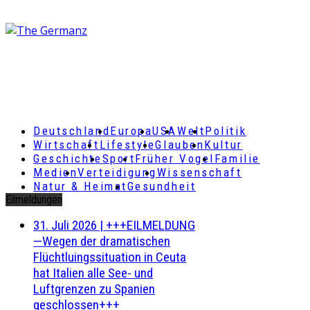
Deutschland
Europa
USA
Welt
Politik
Wirtschaft
Lifestyle
Glauben
Kultur
Geschichte
Sport
Früher Vogel
Familie
Medien
Verteidigung
Wissenschaft
Natur & Heimat
Gesundheit
Eilmeldungen
31. Juli 2026
|
+++EILMELDUNG
—Wegen der dramatischen
Flüchtluingssituation in Ceuta
hat Italien alle See- und
Luftgrenzen zu Spanien
geschlossen+++