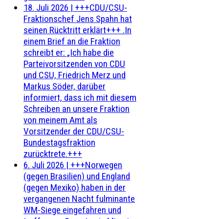
18. Juli 2026
|
+++CDU/CSU-
Fraktionschef Jens Spahn hat
seinen Rücktritt erklärt+++ .In
einem Brief an die Fraktion
schreibt er: „Ich habe die
Parteivorsitzenden von CDU
und CSU, Friedrich Merz und
Markus Söder, darüber
informiert, dass ich mit diesem
Schreiben an unsere Fraktion
von meinem Amt als
Vorsitzender der CDU/CSU-
Bundestagsfraktion
zurücktrete.+++
6. Juli 2026
|
+++Norwegen
(gegen Brasilien) und England
(gegen Mexiko) haben in der
vergangenen Nacht fulminante
WM-Siege eingefahren und