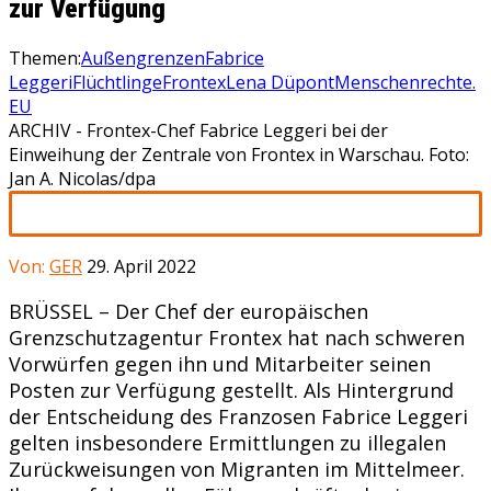
zur Verfügung
Themen:
Außengrenzen
Fabrice
Leggeri
Flüchtlinge
Frontex
Lena Düpont
Menschenrechte.
EU
ARCHIV - Frontex-Chef Fabrice Leggeri bei der
Einweihung der Zentrale von Frontex in Warschau. Foto:
Jan A. Nicolas/dpa
Von:
GER
29. April 2022
BRÜSSEL – Der Chef der europäischen
Grenzschutzagentur Frontex hat nach schweren
Vorwürfen gegen ihn und Mitarbeiter seinen
Posten zur Verfügung gestellt. Als Hintergrund
der Entscheidung des Franzosen Fabrice Leggeri
gelten insbesondere Ermittlungen zu illegalen
Zurückweisungen von Migranten im Mittelmeer.