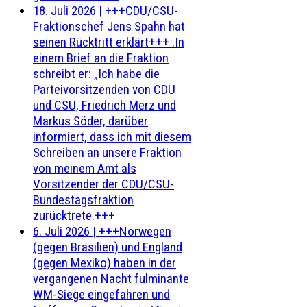
18. Juli 2026
|
+++CDU/CSU-
Fraktionschef Jens Spahn hat
seinen Rücktritt erklärt+++ .In
einem Brief an die Fraktion
schreibt er: „Ich habe die
Parteivorsitzenden von CDU
und CSU, Friedrich Merz und
Markus Söder, darüber
informiert, dass ich mit diesem
Schreiben an unsere Fraktion
von meinem Amt als
Vorsitzender der CDU/CSU-
Bundestagsfraktion
zurücktrete.+++
6. Juli 2026
|
+++Norwegen
(gegen Brasilien) und England
(gegen Mexiko) haben in der
vergangenen Nacht fulminante
WM-Siege eingefahren und