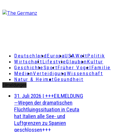
Deutschland
Europa
USA
Welt
Politik
Wirtschaft
Lifestyle
Glauben
Kultur
Geschichte
Sport
Früher Vogel
Familie
Medien
Verteidigung
Wissenschaft
Natur & Heimat
Gesundheit
Eilmeldungen
31. Juli 2026
|
+++EILMELDUNG
—Wegen der dramatischen
Flüchtluingssituation in Ceuta
hat Italien alle See- und
Luftgrenzen zu Spanien
geschlossen+++