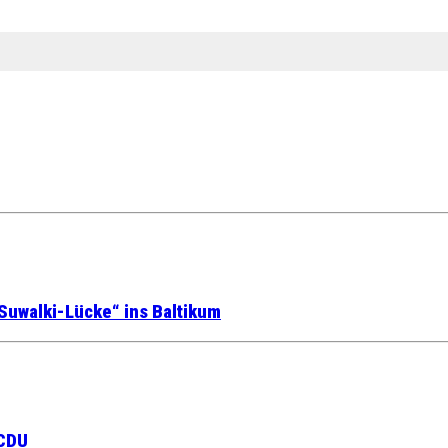
Suwalki-Lücke“ ins Baltikum
 CDU