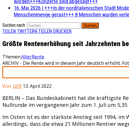
worden+++Konzerte sind abgesagt+++
16. Mai 2026
|
+++In der norditalienischen Stadt Mode
Menschenmenge gerast+++ 8 Menschen wurden verlet
Suchen nach:
TEILEN
TWITTERN
TEILEN
DRUCKEN
Größte Rentenerhöhung seit Jahrzehnten b
Themen:
Alter
Rente
ARCHIV - Die Rente wird in diesem Jahr deutlich erhöht. Fo
Von:
GER
13. April 2022
BERLIN – Das Bundeskabinett hat die kräftigste R
Nullrunde im vergangenen Jahr zum 1. Juli um 5,35
Im Osten ist es der stärkste Anstieg seit 1994, i
allerdings, dass die etwa 21 Millionen Rentner we