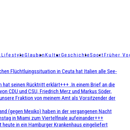
t
Lifestyle
Glauben
Kultur
Geschichte
Sport
Früher Vo
Flüchtluingssituation in Ceuta hat Italien alle See-
t seinen Rücktritt erklärt+++ .In einem Brief an die
en von CDU und CSU, Friedrich Merz und Markus Söder,
 unsere Fraktion von meinem Amt als Vorsitzender der
and (gegen Mexiko) haben in der vergangenen Nacht
stag in Miami zum Viertelfinale aufeinander+++
 heute in ein Hamburger Krankenhaus eingeliefert