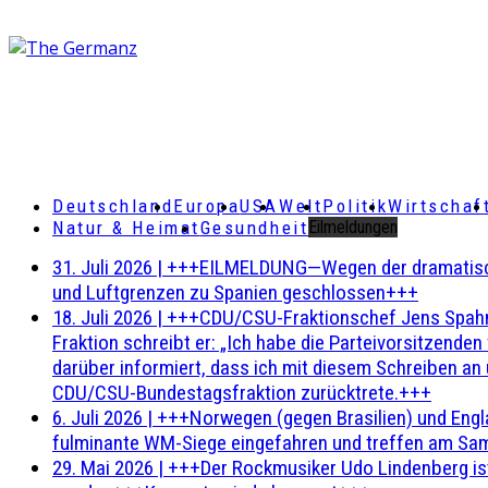
Deutschland
Europa
USA
Welt
Politik
Wirtschaf
Natur & Heimat
Gesundheit
Eilmeldungen
31. Juli 2026
|
+++EILMELDUNG—Wegen der dramatischen 
und Luftgrenzen zu Spanien geschlossen+++
18. Juli 2026
|
+++CDU/CSU-Fraktionschef Jens Spahn ha
Fraktion schreibt er: „Ich habe die Parteivorsitzend
darüber informiert, dass ich mit diesem Schreiben an
CDU/CSU-Bundestagsfraktion zurücktrete.+++
6. Juli 2026
|
+++Norwegen (gegen Brasilien) und Engl
fulminante WM-Siege eingefahren und treffen am Sam
29. Mai 2026
|
+++Der Rockmusiker Udo Lindenberg ist