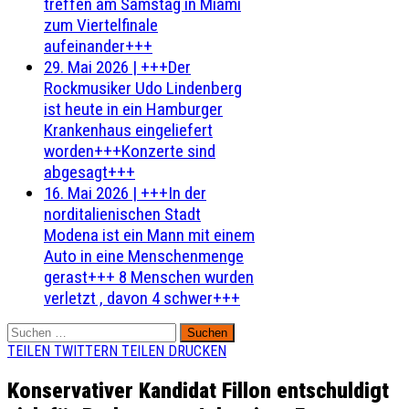
treffen am Samstag in Miami
zum Viertelfinale
aufeinander+++
29. Mai 2026
|
+++Der
Rockmusiker Udo Lindenberg
ist heute in ein Hamburger
Krankenhaus eingeliefert
worden+++Konzerte sind
abgesagt+++
16. Mai 2026
|
+++In der
norditalienischen Stadt
Modena ist ein Mann mit einem
Auto in eine Menschenmenge
gerast+++ 8 Menschen wurden
verletzt , davon 4 schwer+++
Suchen
nach:
TEILEN
TWITTERN
TEILEN
DRUCKEN
Konservativer Kandidat Fillon entschuldigt