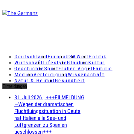
Deutschland
Europa
USA
Welt
Politik
Wirtschaft
Lifestyle
Glauben
Kultur
Geschichte
Sport
Früher Vogel
Familie
Medien
Verteidigung
Wissenschaft
Natur & Heimat
Gesundheit
Eilmeldungen
31. Juli 2026
|
+++EILMELDUNG
—Wegen der dramatischen
Flüchtluingssituation in Ceuta
hat Italien alle See- und
Luftgrenzen zu Spanien
geschlossen+++