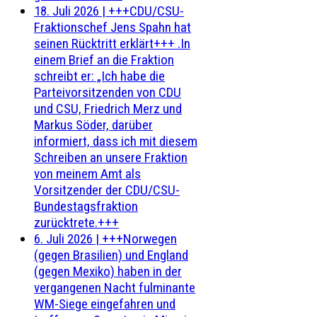
18. Juli 2026
|
+++CDU/CSU-
Fraktionschef Jens Spahn hat
seinen Rücktritt erklärt+++ .In
einem Brief an die Fraktion
schreibt er: „Ich habe die
Parteivorsitzenden von CDU
und CSU, Friedrich Merz und
Markus Söder, darüber
informiert, dass ich mit diesem
Schreiben an unsere Fraktion
von meinem Amt als
Vorsitzender der CDU/CSU-
Bundestagsfraktion
zurücktrete.+++
6. Juli 2026
|
+++Norwegen
(gegen Brasilien) und England
(gegen Mexiko) haben in der
vergangenen Nacht fulminante
WM-Siege eingefahren und