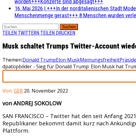
worden+++Konzerte sind abgesagt+++
16. Mai 2026
|
+++In der norditalienischen Stadt Mode
Menschenmenge gerast+++ 8 Menschen wurden verlet
Suchen
nach:
TEILEN
TWITTERN
TEILEN
DRUCKEN
Musk schaltet Trumps Twitter-Account wiede
Themen:
Donald Trump
Elon Musk
Meinungsfreiheit
Präsid
dpatopbilder - Sieg für Donald Trump: Elon Musk hat Trum
Von:
GER
20. November 2022
von ANDREJ SOKOLOW
SAN FRANCISCO – Twitter hat den seit Anfang 2021
Republikaner bekommt damit kurz nach Ankündigun
Plattform.