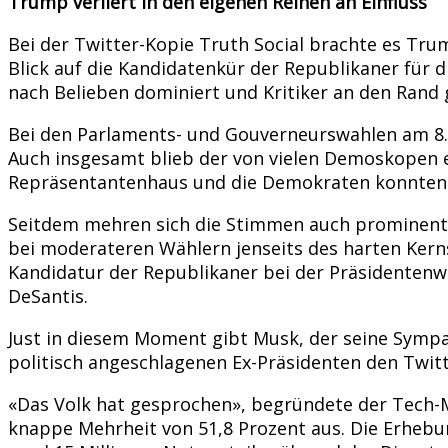
Trump verliert in den eigenen Reihen an Einfluss
Bei der Twitter-Kopie Truth Social brachte es Tru
Blick auf die Kandidatenkür der Republikaner für d
nach Belieben dominiert und Kritiker an den Rand g
Bei den Parlaments- und Gouverneurswahlen am 8.
Auch insgesamt blieb der von vielen Demoskopen 
Repräsentantenhaus und die Demokraten konnten d
Seitdem mehren sich die Stimmen auch prominente
bei moderateren Wählern jenseits des harten Kerns
Kandidatur der Republikaner bei der Präsidentenwa
DeSantis.
Just in diesem Moment gibt Musk, der seine Sympa
politisch angeschlagenen Ex-Präsidenten den Twit
«Das Volk hat gesprochen», begründete der Tech-M
knappe Mehrheit von 51,8 Prozent aus. Die Erhebu