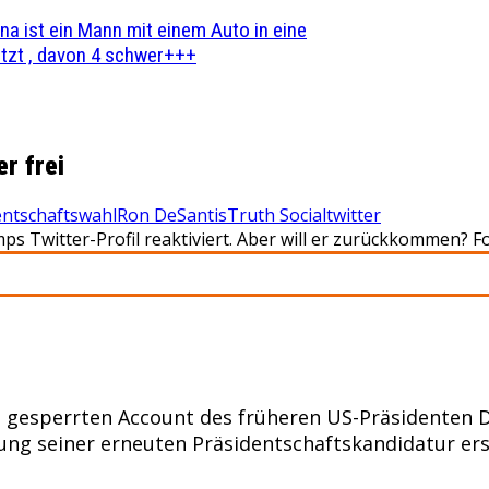
na ist ein Mann mit einem Auto in eine
zt , davon 4 schwer+++
r frei
entschaftswahl
Ron DeSantis
Truth Social
twitter
ps Twitter-Profil reaktiviert. Aber will er zurückkommen? 
 gesperrten Account des früheren US-Präsidenten D
g seiner erneuten Präsidentschaftskandidatur ers