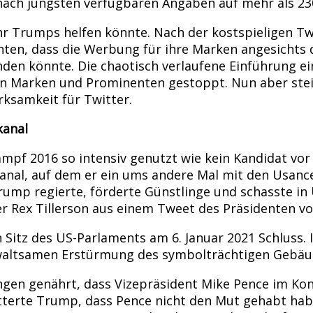
 nach jüngsten verfügbaren Angaben auf mehr als 23
hr Trumps helfen könnte. Nach der kostspieligen 
ten, dass die Werbung für ihre Marken angesichts d
anden könnte. Die chaotisch verlaufene Einführung
n Marken und Prominenten gestoppt. Nun aber steig
ksamkeit für Twitter.
kanal
mpf 2016 so intensiv genutzt wie kein Kandidat vo
kanal, auf dem er ein ums andere Mal mit den Usan
 Trump regierte, förderte Günstlinge und schasste i
er Rex Tillerson aus einem Tweet des Präsidenten vo
itz des US-Parlaments am 6. Januar 2021 Schluss. I
gewaltsamen Erstürmung des symbolträchtigen Gebäu
ngen genährt, dass Vizepräsident Mike Pence im Ko
terte Trump, dass Pence nicht den Mut gehabt habe,