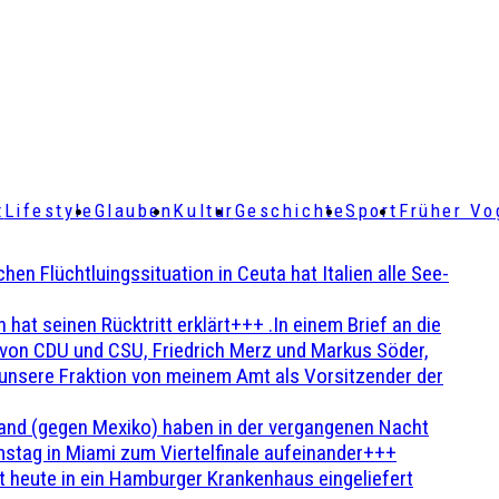
t
Lifestyle
Glauben
Kultur
Geschichte
Sport
Früher Vo
Flüchtluingssituation in Ceuta hat Italien alle See-
t seinen Rücktritt erklärt+++ .In einem Brief an die
en von CDU und CSU, Friedrich Merz und Markus Söder,
 unsere Fraktion von meinem Amt als Vorsitzender der
and (gegen Mexiko) haben in der vergangenen Nacht
stag in Miami zum Viertelfinale aufeinander+++
 heute in ein Hamburger Krankenhaus eingeliefert