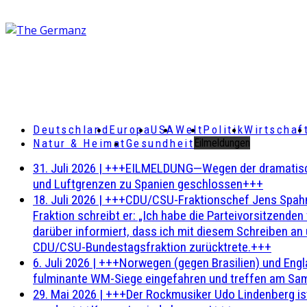
Deutschland
Europa
USA
Welt
Politik
Wirtschaf
Natur & Heimat
Gesundheit
Eilmeldungen
31. Juli 2026
|
+++EILMELDUNG—Wegen der dramatischen 
und Luftgrenzen zu Spanien geschlossen+++
18. Juli 2026
|
+++CDU/CSU-Fraktionschef Jens Spahn ha
Fraktion schreibt er: „Ich habe die Parteivorsitzend
darüber informiert, dass ich mit diesem Schreiben an
CDU/CSU-Bundestagsfraktion zurücktrete.+++
6. Juli 2026
|
+++Norwegen (gegen Brasilien) und Engl
fulminante WM-Siege eingefahren und treffen am Sam
29. Mai 2026
|
+++Der Rockmusiker Udo Lindenberg ist