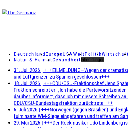
Deutschland
Europa
USA
Welt
Politik
Wirtschaf
Natur & Heimat
Gesundheit
Eilmeldungen
31. Juli 2026
|
+++EILMELDUNG—Wegen der dramatischen 
und Luftgrenzen zu Spanien geschlossen+++
18. Juli 2026
|
+++CDU/CSU-Fraktionschef Jens Spahn ha
Fraktion schreibt er: „Ich habe die Parteivorsitzend
darüber informiert, dass ich mit diesem Schreiben an
CDU/CSU-Bundestagsfraktion zurücktrete.+++
6. Juli 2026
|
+++Norwegen (gegen Brasilien) und Engl
fulminante WM-Siege eingefahren und treffen am Sam
29. Mai 2026
|
+++Der Rockmusiker Udo Lindenberg ist