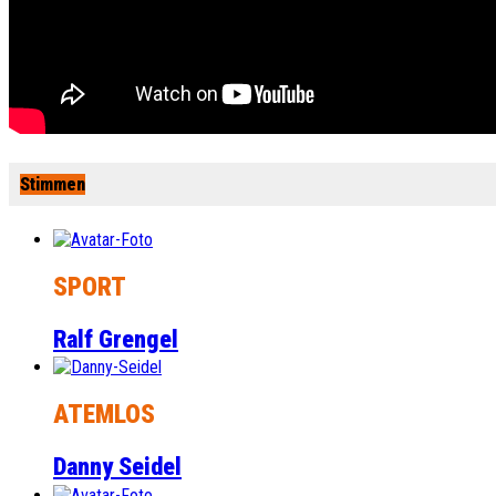
Stimmen
SPORT
Ralf Grengel
ATEMLOS
Danny Seidel