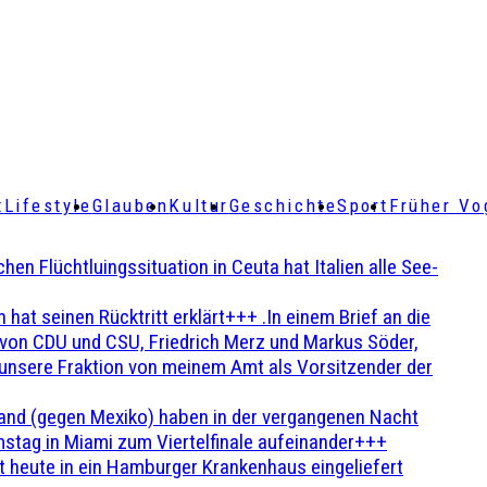
t
Lifestyle
Glauben
Kultur
Geschichte
Sport
Früher Vo
Flüchtluingssituation in Ceuta hat Italien alle See-
t seinen Rücktritt erklärt+++ .In einem Brief an die
en von CDU und CSU, Friedrich Merz und Markus Söder,
 unsere Fraktion von meinem Amt als Vorsitzender der
and (gegen Mexiko) haben in der vergangenen Nacht
stag in Miami zum Viertelfinale aufeinander+++
 heute in ein Hamburger Krankenhaus eingeliefert