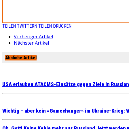
TEILEN
TWITTERN
TEILEN
DRUCKEN
Vorheriger Artikel
Nächster Artikel
Ähnliche Artikel
USA erlauben ATACMS-Einsätze gegen Ziele in Russla
Wichtig – aber kein «Gamechanger» im Ukraine-Krieg: 
Oh, Gott! Keine Kohle mehr aus Russland, jetzt werden w