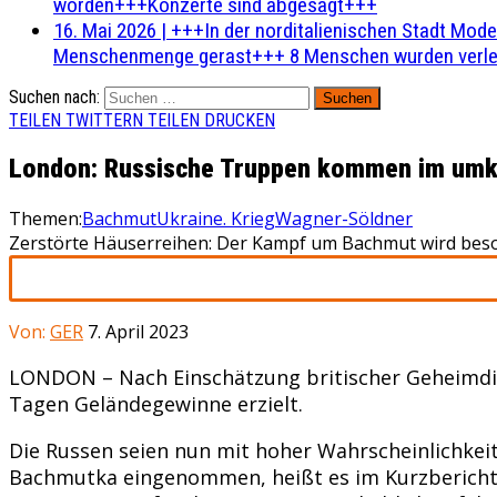
worden+++Konzerte sind abgesagt+++
16. Mai 2026
|
+++In der norditalienischen Stadt Mode
Menschenmenge gerast+++ 8 Menschen wurden verlet
Suchen nach:
TEILEN
TWITTERN
TEILEN
DRUCKEN
London: Russische Truppen kommen im um
Themen:
Bachmut
Ukraine. Krieg
Wagner-Söldner
Zerstörte Häuserreihen: Der Kampf um Bachmut wird besond
Von:
GER
7. April 2023
LONDON – Nach Einschätzung britischer Geheimdi
Tagen Geländegewinne erzielt.
Die Russen seien nun mit hoher Wahrscheinlichkei
Bachmutka eingenommen, heißt es im Kurzbericht d