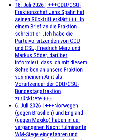
18. Juli 2026
|
+++CDU/CSU-
Fraktionschef Jens Spahn hat
seinen Rücktritt erklärt+++ .In
einem Brief an die Fraktion
schreibt er: „Ich habe die
Parteivorsitzenden von CDU
und CSU, Friedrich Merz und
Markus Söder, darüber
informiert, dass ich mit diesem
Schreiben an unsere Fraktion
von meinem Amt als
Vorsitzender der CDU/CSU-
Bundestagsfraktion
zurücktrete.+++
6. Juli 2026
|
+++Norwegen
(gegen Brasilien) und England
(gegen Mexiko) haben in der
vergangenen Nacht fulminante
WM-Siege eingefahren und