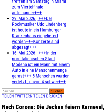
treffen am Samstag in Miami
zum Viertelfinale
aufeinander+++
29. Mai 2026
|
+++Der
Rockmusiker Udo Lindenberg
ist heute in ein Hamburger
Krankenhaus eingeliefert
worden+++Konzerte sind
abgesagt+++
16. Mai 2026
|
+++In der
norditalienischen Stadt
Modena ist ein Mann mit einem
Auto in eine Menschenmenge
gerast+++ 8 Menschen wurden
verletzt , davon 4 schwer+++
Suchen
nach:
TEILEN
TWITTERN
TEILEN
DRUCKEN
Nach Corona: Die Jecken feiern Karneval,