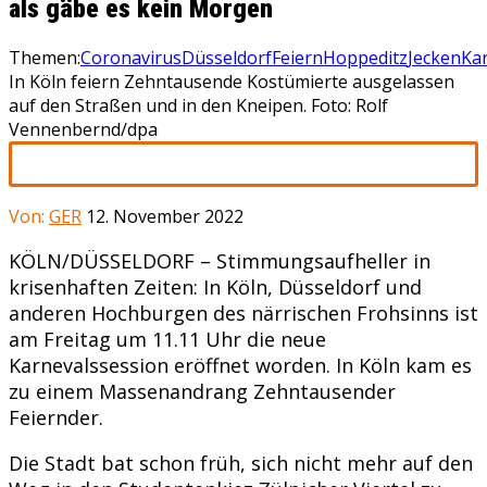
als gäbe es kein Morgen
Themen:
Coronavirus
Düsseldorf
Feiern
Hoppeditz
Jecken
Ka
In Köln feiern Zehntausende Kostümierte ausgelassen
auf den Straßen und in den Kneipen. Foto: Rolf
Vennenbernd/dpa
Von:
GER
12. November 2022
KÖLN/DÜSSELDORF – Stimmungsaufheller in
krisenhaften Zeiten: In Köln, Düsseldorf und
anderen Hochburgen des närrischen Frohsinns ist
am Freitag um 11.11 Uhr die neue
Karnevalssession eröffnet worden. In Köln kam es
zu einem Massenandrang Zehntausender
Feiernder.
Die Stadt bat schon früh, sich nicht mehr auf den