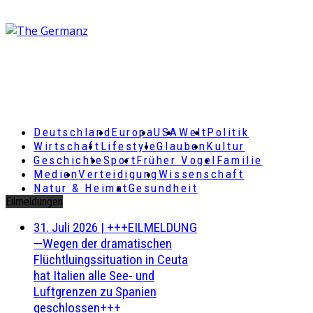
Deutschland
Europa
USA
Welt
Politik
Wirtschaft
Lifestyle
Glauben
Kultur
Geschichte
Sport
Früher Vogel
Familie
Medien
Verteidigung
Wissenschaft
Natur & Heimat
Gesundheit
Eilmeldungen
31. Juli 2026
|
+++EILMELDUNG
—Wegen der dramatischen
Flüchtluingssituation in Ceuta
hat Italien alle See- und
Luftgrenzen zu Spanien
geschlossen+++