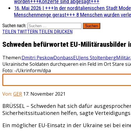
worden+++Konzerte sind abgesagt+++
16. Mai 2026
|
+++In der norditalienischen Stadt Mode
Menschenmenge gerast+++ 8 Menschen wurden verlet
Suchen nach:
TEILEN
TWITTERN
TEILEN
DRUCKEN
Schweden befürwortet EU-Militärausbilder i
Themen:
Dmitri Peskow
Donbass
EU
Jens Stoltenberg
Militä
Ukrainische Soldaten durchqueren ein Feld im Ort Stare sü
Foto: -/Ukrinform/dpa
Von:
GER
17. November 2021
BRÜSSEL – Schweden hat sich dafür ausgesprochen, 
Sicherheitssituationen helfen, sagte Verteidigung
Ein möglicher EU-Einsatz in der Ukraine sei bei e