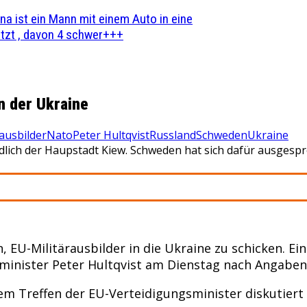
na ist ein Mann mit einem Auto in eine
zt , davon 4 schwer+++
n der Ukraine
rausbilder
Nato
Peter Hultqvist
Russland
Schweden
Ukraine
dlich der Haupstadt Kiew. Schweden hat sich dafür ausgespro
EU-Militärausbilder in die Ukraine zu schicken. Ei
sminister Peter Hultqvist am Dienstag nach Angaben 
inem Treffen der EU-Verteidigungsminister diskutier