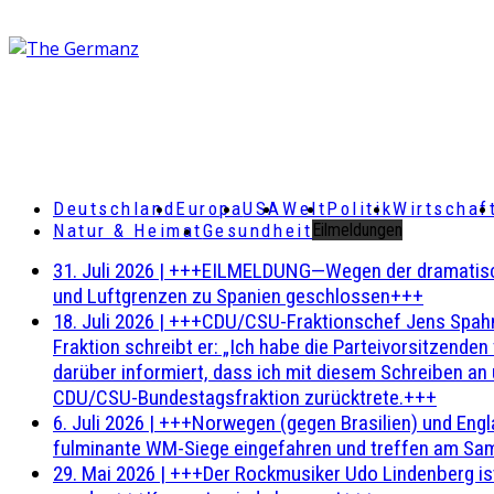
Deutschland
Europa
USA
Welt
Politik
Wirtschaf
Natur & Heimat
Gesundheit
Eilmeldungen
31. Juli 2026
|
+++EILMELDUNG—Wegen der dramatischen 
und Luftgrenzen zu Spanien geschlossen+++
18. Juli 2026
|
+++CDU/CSU-Fraktionschef Jens Spahn ha
Fraktion schreibt er: „Ich habe die Parteivorsitzend
darüber informiert, dass ich mit diesem Schreiben an
CDU/CSU-Bundestagsfraktion zurücktrete.+++
6. Juli 2026
|
+++Norwegen (gegen Brasilien) und Engl
fulminante WM-Siege eingefahren und treffen am Sam
29. Mai 2026
|
+++Der Rockmusiker Udo Lindenberg ist