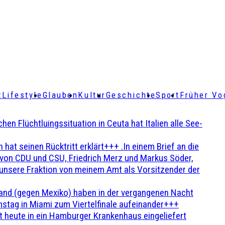
t
Lifestyle
Glauben
Kultur
Geschichte
Sport
Früher Vo
Flüchtluingssituation in Ceuta hat Italien alle See-
t seinen Rücktritt erklärt+++ .In einem Brief an die
en von CDU und CSU, Friedrich Merz und Markus Söder,
 unsere Fraktion von meinem Amt als Vorsitzender der
and (gegen Mexiko) haben in der vergangenen Nacht
stag in Miami zum Viertelfinale aufeinander+++
 heute in ein Hamburger Krankenhaus eingeliefert