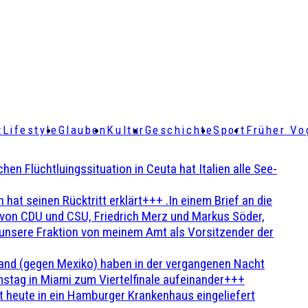
t
Lifestyle
Glauben
Kultur
Geschichte
Sport
Früher Vo
Flüchtluingssituation in Ceuta hat Italien alle See-
t seinen Rücktritt erklärt+++ .In einem Brief an die
en von CDU und CSU, Friedrich Merz und Markus Söder,
 unsere Fraktion von meinem Amt als Vorsitzender der
and (gegen Mexiko) haben in der vergangenen Nacht
stag in Miami zum Viertelfinale aufeinander+++
 heute in ein Hamburger Krankenhaus eingeliefert