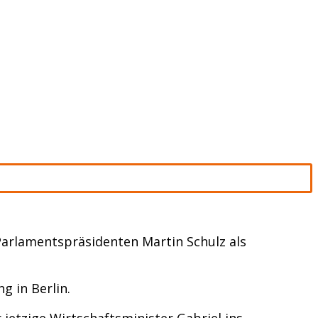
-Parlamentspräsidenten Martin Schulz als
g in Berlin.
 jetzige Wirtschaftsminister Gabriel ins