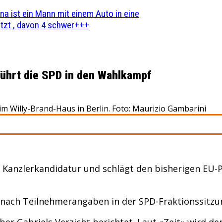
na ist ein Mann mit einem Auto in eine
zt , davon 4 schwer+++
 führt die SPD in den Wahlkampf
im Willy-Brand-Haus in Berlin. Foto: Maurizio Gambarini
ie Kanzlerkandidatur und schlägt den bisherigen EU
l nach Teilnehmerangaben in der SPD-Fraktionssitzun
er Gabriels Verzicht berichtet. Laut «Zeit» wird der