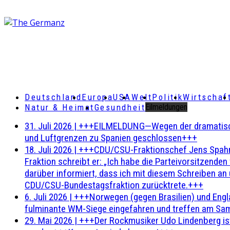
Deutschland
Europa
USA
Welt
Politik
Wirtschaf
Natur & Heimat
Gesundheit
Eilmeldungen
31. Juli 2026
|
+++EILMELDUNG—Wegen der dramatischen 
und Luftgrenzen zu Spanien geschlossen+++
18. Juli 2026
|
+++CDU/CSU-Fraktionschef Jens Spahn ha
Fraktion schreibt er: „Ich habe die Parteivorsitzend
darüber informiert, dass ich mit diesem Schreiben an
CDU/CSU-Bundestagsfraktion zurücktrete.+++
6. Juli 2026
|
+++Norwegen (gegen Brasilien) und Engl
fulminante WM-Siege eingefahren und treffen am Sam
29. Mai 2026
|
+++Der Rockmusiker Udo Lindenberg ist