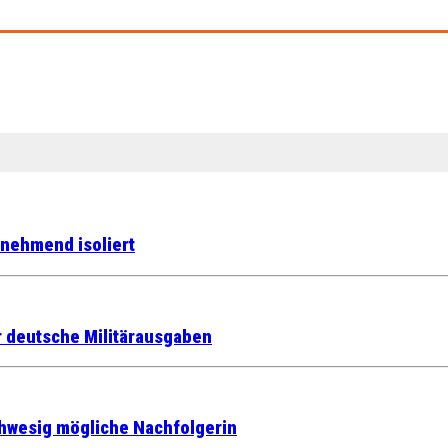
unehmend isoliert
r deutsche Militärausgaben
Schwesig mögliche Nachfolgerin