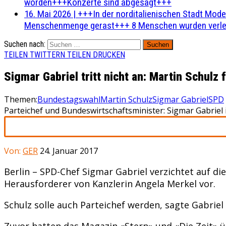
worden+++Konzerte sind abgesagt+++
16. Mai 2026
|
+++In der norditalienischen Stadt Mode
Menschenmenge gerast+++ 8 Menschen wurden verlet
Suchen nach:
TEILEN
TWITTERN
TEILEN
DRUCKEN
Sigmar Gabriel tritt nicht an: Martin Schulz
Themen:
Bundestagswahl
Martin Schulz
Sigmar Gabriel
SPD
Parteichef und Bundeswirtschaftsminister: Sigmar Gabriel 
Von:
GER
24. Januar 2017
Berlin – SPD-Chef Sigmar Gabriel verzichtet auf d
Herausforderer von Kanzlerin Angela Merkel vor.
Schulz solle auch Parteichef werden, sagte Gabrie
Zuvor hatten das Magazin «Stern» und «Die Zeit» üb