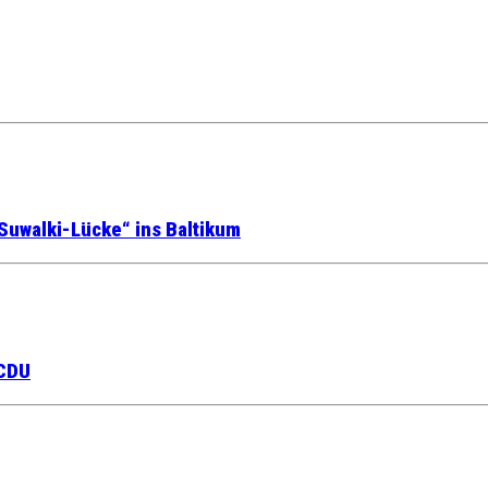
Suwalki-Lücke“ ins Baltikum
 CDU