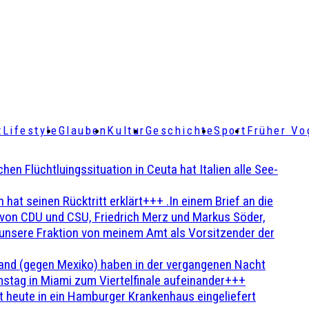
t
Lifestyle
Glauben
Kultur
Geschichte
Sport
Früher Vo
Flüchtluingssituation in Ceuta hat Italien alle See-
t seinen Rücktritt erklärt+++ .In einem Brief an die
en von CDU und CSU, Friedrich Merz und Markus Söder,
 unsere Fraktion von meinem Amt als Vorsitzender der
and (gegen Mexiko) haben in der vergangenen Nacht
stag in Miami zum Viertelfinale aufeinander+++
 heute in ein Hamburger Krankenhaus eingeliefert