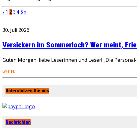
«
1
2
3
4
5
»
30. Juli 2026
Versickern im Sommerloch? Wer meint, Fried
Guten Morgen, liebe Leserinnen und Leser! „Die Personal-R
WEITER
Unterstützen Sie uns
Nachrichten