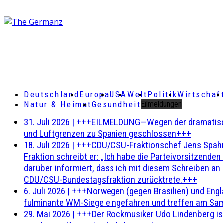
Deutschland
Europa
USA
Welt
Politik
Wirtschaf
Natur & Heimat
Gesundheit
Eilmeldungen
31. Juli 2026
|
+++EILMELDUNG—Wegen der dramatischen 
und Luftgrenzen zu Spanien geschlossen+++
18. Juli 2026
|
+++CDU/CSU-Fraktionschef Jens Spahn ha
Fraktion schreibt er: „Ich habe die Parteivorsitzend
darüber informiert, dass ich mit diesem Schreiben an
CDU/CSU-Bundestagsfraktion zurücktrete.+++
6. Juli 2026
|
+++Norwegen (gegen Brasilien) und Engl
fulminante WM-Siege eingefahren und treffen am Sam
29. Mai 2026
|
+++Der Rockmusiker Udo Lindenberg ist