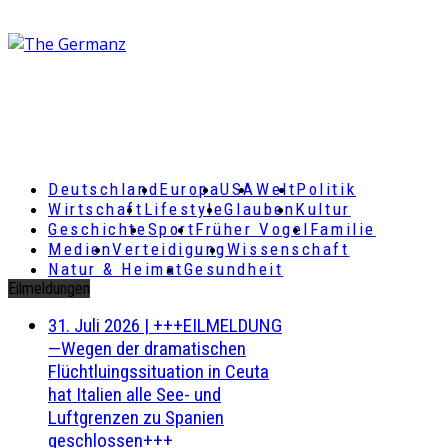
Deutschland
Europa
USA
Welt
Politik
Wirtschaft
Lifestyle
Glauben
Kultur
Geschichte
Sport
Früher Vogel
Familie
Medien
Verteidigung
Wissenschaft
Natur & Heimat
Gesundheit
Eilmeldungen
31. Juli 2026
|
+++EILMELDUNG
—Wegen der dramatischen
Flüchtluingssituation in Ceuta
hat Italien alle See- und
Luftgrenzen zu Spanien
geschlossen+++