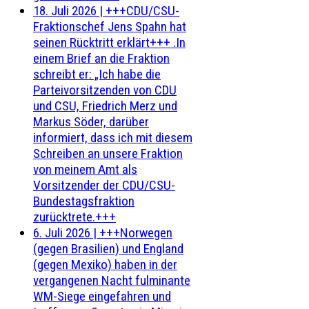
18. Juli 2026
|
+++CDU/CSU-
Fraktionschef Jens Spahn hat
seinen Rücktritt erklärt+++ .In
einem Brief an die Fraktion
schreibt er: „Ich habe die
Parteivorsitzenden von CDU
und CSU, Friedrich Merz und
Markus Söder, darüber
informiert, dass ich mit diesem
Schreiben an unsere Fraktion
von meinem Amt als
Vorsitzender der CDU/CSU-
Bundestagsfraktion
zurücktrete.+++
6. Juli 2026
|
+++Norwegen
(gegen Brasilien) und England
(gegen Mexiko) haben in der
vergangenen Nacht fulminante
WM-Siege eingefahren und