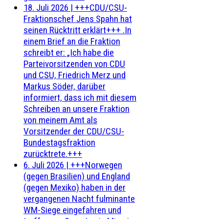
18. Juli 2026
|
+++CDU/CSU-
Fraktionschef Jens Spahn hat
seinen Rücktritt erklärt+++ .In
einem Brief an die Fraktion
schreibt er: „Ich habe die
Parteivorsitzenden von CDU
und CSU, Friedrich Merz und
Markus Söder, darüber
informiert, dass ich mit diesem
Schreiben an unsere Fraktion
von meinem Amt als
Vorsitzender der CDU/CSU-
Bundestagsfraktion
zurücktrete.+++
6. Juli 2026
|
+++Norwegen
(gegen Brasilien) und England
(gegen Mexiko) haben in der
vergangenen Nacht fulminante
WM-Siege eingefahren und