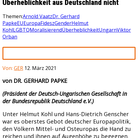
Überheblichkeit aus Deutschland nicht
Themen:
Arnold Vaatz
Dr. Gerhard
Papke
EU
Europa
Fidesz
Gender
Helmut
Kohl
LGBTQ
Moralisierend
Überheblichkeit
Ungarn
Viktor
Orban
Von:
GER
12. März 2021
von DR. GERHARD PAPKE
(Präsident der Deutsch-Ungarischen Gesellschaft in
der Bundesrepublik Deutschland e.V.)
Unter Helmut Kohl und Hans-Dietrich Genscher
war es oberstes Gebot deutscher Europapolitik,
den Völkern Mittel- und Osteuropas die Hand zu
reichen und ihnen auf Augenhöhe zu begegnen.