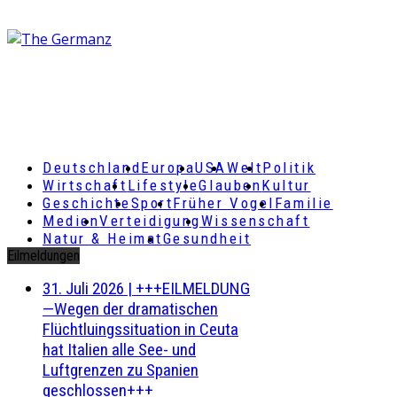
Deutschland
Europa
USA
Welt
Politik
Wirtschaft
Lifestyle
Glauben
Kultur
Geschichte
Sport
Früher Vogel
Familie
Medien
Verteidigung
Wissenschaft
Natur & Heimat
Gesundheit
Eilmeldungen
31. Juli 2026
|
+++EILMELDUNG
—Wegen der dramatischen
Flüchtluingssituation in Ceuta
hat Italien alle See- und
Luftgrenzen zu Spanien
geschlossen+++