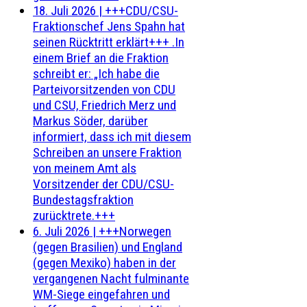
18. Juli 2026
|
+++CDU/CSU-
Fraktionschef Jens Spahn hat
seinen Rücktritt erklärt+++ .In
einem Brief an die Fraktion
schreibt er: „Ich habe die
Parteivorsitzenden von CDU
und CSU, Friedrich Merz und
Markus Söder, darüber
informiert, dass ich mit diesem
Schreiben an unsere Fraktion
von meinem Amt als
Vorsitzender der CDU/CSU-
Bundestagsfraktion
zurücktrete.+++
6. Juli 2026
|
+++Norwegen
(gegen Brasilien) und England
(gegen Mexiko) haben in der
vergangenen Nacht fulminante
WM-Siege eingefahren und