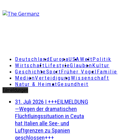
Deutschland
Europa
USA
Welt
Politik
Wirtschaft
Lifestyle
Glauben
Kultur
Geschichte
Sport
Früher Vogel
Familie
Medien
Verteidigung
Wissenschaft
Natur & Heimat
Gesundheit
Eilmeldungen
31. Juli 2026
|
+++EILMELDUNG
—Wegen der dramatischen
Flüchtluingssituation in Ceuta
hat Italien alle See- und
Luftgrenzen zu Spanien
geschlossen+++