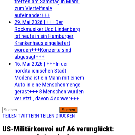
treffen am Samstag in Miami
zum Viertelfinale
aufeinander+++
29. Mai 2026
|
+++Der
Rockmusiker Udo Lindenberg
ist heute in ein Hamburger
Krankenhaus eingeliefert
worden+++Konzerte sind
abgesagt+++
16. Mai 2026
|
+++In der
norditalienischen Stadt
Modena ist ein Mann mit einem
Auto in eine Menschenmenge
gerast+++ 8 Menschen wurden
verletzt , davon 4 schwer+++
Suchen
nach:
TEILEN
TWITTERN
TEILEN
DRUCKEN
US-Militärkonvoi auf A6 verunglückt: