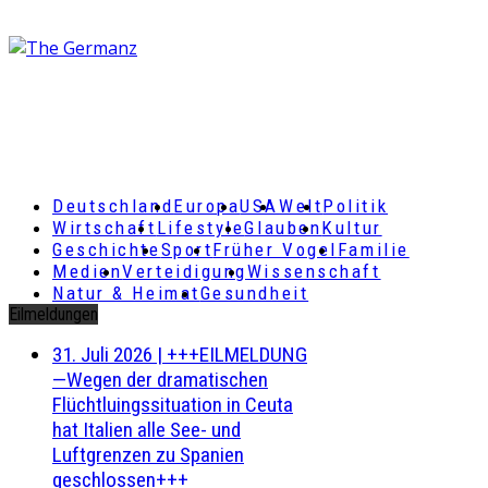
Deutschland
Europa
USA
Welt
Politik
Wirtschaft
Lifestyle
Glauben
Kultur
Geschichte
Sport
Früher Vogel
Familie
Medien
Verteidigung
Wissenschaft
Natur & Heimat
Gesundheit
Eilmeldungen
31. Juli 2026
|
+++EILMELDUNG
—Wegen der dramatischen
Flüchtluingssituation in Ceuta
hat Italien alle See- und
Luftgrenzen zu Spanien
geschlossen+++