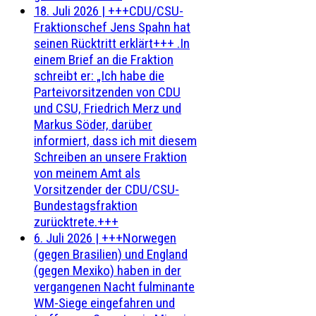
18. Juli 2026
|
+++CDU/CSU-
Fraktionschef Jens Spahn hat
seinen Rücktritt erklärt+++ .In
einem Brief an die Fraktion
schreibt er: „Ich habe die
Parteivorsitzenden von CDU
und CSU, Friedrich Merz und
Markus Söder, darüber
informiert, dass ich mit diesem
Schreiben an unsere Fraktion
von meinem Amt als
Vorsitzender der CDU/CSU-
Bundestagsfraktion
zurücktrete.+++
6. Juli 2026
|
+++Norwegen
(gegen Brasilien) und England
(gegen Mexiko) haben in der
vergangenen Nacht fulminante
WM-Siege eingefahren und