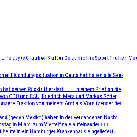
t
Lifestyle
Glauben
Kultur
Geschichte
Sport
Früher Vo
Flüchtluingssituation in Ceuta hat Italien alle See-
t seinen Rücktritt erklärt+++ .In einem Brief an die
en von CDU und CSU, Friedrich Merz und Markus Söder,
 unsere Fraktion von meinem Amt als Vorsitzender der
and (gegen Mexiko) haben in der vergangenen Nacht
stag in Miami zum Viertelfinale aufeinander+++
 heute in ein Hamburger Krankenhaus eingeliefert