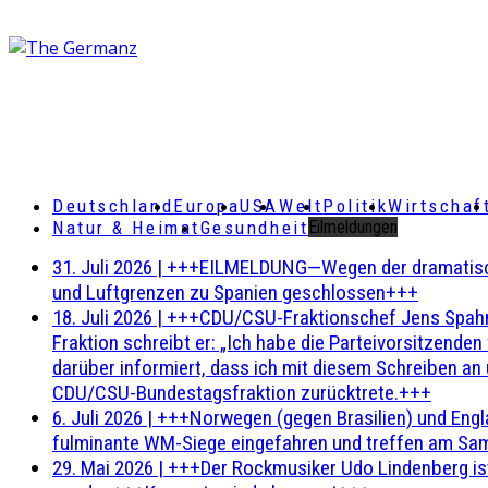
Deutschland
Europa
USA
Welt
Politik
Wirtschaf
Natur & Heimat
Gesundheit
Eilmeldungen
31. Juli 2026
|
+++EILMELDUNG—Wegen der dramatischen 
und Luftgrenzen zu Spanien geschlossen+++
18. Juli 2026
|
+++CDU/CSU-Fraktionschef Jens Spahn ha
Fraktion schreibt er: „Ich habe die Parteivorsitzend
darüber informiert, dass ich mit diesem Schreiben an
CDU/CSU-Bundestagsfraktion zurücktrete.+++
6. Juli 2026
|
+++Norwegen (gegen Brasilien) und Engl
fulminante WM-Siege eingefahren und treffen am Sam
29. Mai 2026
|
+++Der Rockmusiker Udo Lindenberg ist