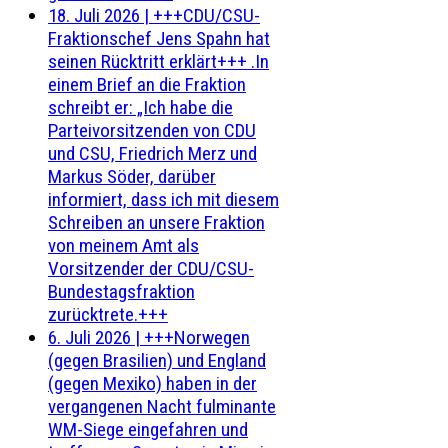
18. Juli 2026
|
+++CDU/CSU-
Fraktionschef Jens Spahn hat
seinen Rücktritt erklärt+++ .In
einem Brief an die Fraktion
schreibt er: „Ich habe die
Parteivorsitzenden von CDU
und CSU, Friedrich Merz und
Markus Söder, darüber
informiert, dass ich mit diesem
Schreiben an unsere Fraktion
von meinem Amt als
Vorsitzender der CDU/CSU-
Bundestagsfraktion
zurücktrete.+++
6. Juli 2026
|
+++Norwegen
(gegen Brasilien) und England
(gegen Mexiko) haben in der
vergangenen Nacht fulminante
WM-Siege eingefahren und