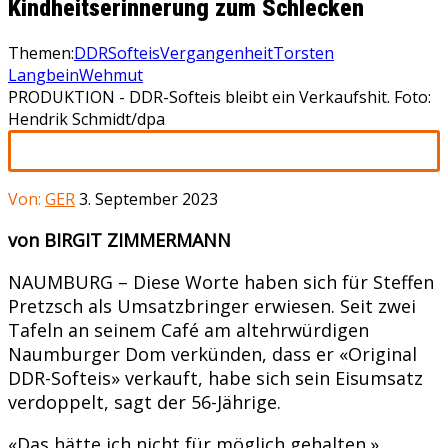
Kindheitserinnerung zum Schlecken
Themen:
DDR
Softeis
VergangenheitTorsten
Langbein
Wehmut
PRODUKTION - DDR-Softeis bleibt ein Verkaufshit. Foto:
Hendrik Schmidt/dpa
Von:
GER
3. September 2023
von BIRGIT ZIMMERMANN
NAUMBURG – Diese Worte haben sich für Steffen
Pretzsch als Umsatzbringer erwiesen. Seit zwei
Tafeln an seinem Café am altehrwürdigen
Naumburger Dom verkünden, dass er «Original
DDR-Softeis» verkauft, habe sich sein Eisumsatz
verdoppelt, sagt der 56-Jährige.
«Das hätte ich nicht für möglich gehalten.»