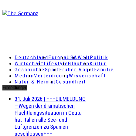
Deutschland
Europa
USA
Welt
Politik
Wirtschaft
Lifestyle
Glauben
Kultur
Geschichte
Sport
Früher Vogel
Familie
Medien
Verteidigung
Wissenschaft
Natur & Heimat
Gesundheit
Eilmeldungen
31. Juli 2026
|
+++EILMELDUNG
—Wegen der dramatischen
Flüchtluingssituation in Ceuta
hat Italien alle See- und
Luftgrenzen zu Spanien
geschlossen+++