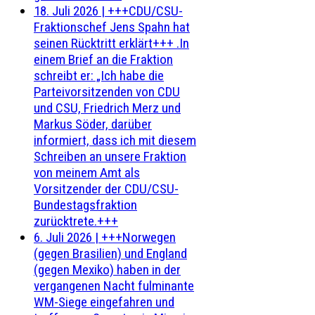
18. Juli 2026
|
+++CDU/CSU-
Fraktionschef Jens Spahn hat
seinen Rücktritt erklärt+++ .In
einem Brief an die Fraktion
schreibt er: „Ich habe die
Parteivorsitzenden von CDU
und CSU, Friedrich Merz und
Markus Söder, darüber
informiert, dass ich mit diesem
Schreiben an unsere Fraktion
von meinem Amt als
Vorsitzender der CDU/CSU-
Bundestagsfraktion
zurücktrete.+++
6. Juli 2026
|
+++Norwegen
(gegen Brasilien) und England
(gegen Mexiko) haben in der
vergangenen Nacht fulminante
WM-Siege eingefahren und