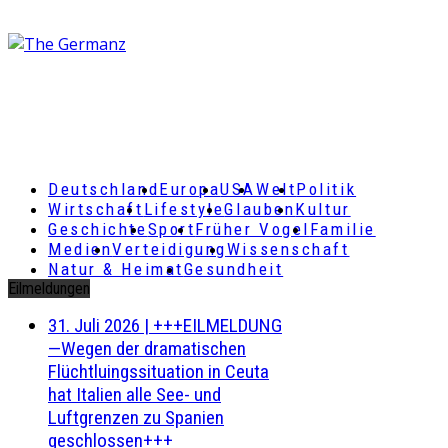
Deutschland
Europa
USA
Welt
Politik
Wirtschaft
Lifestyle
Glauben
Kultur
Geschichte
Sport
Früher Vogel
Familie
Medien
Verteidigung
Wissenschaft
Natur & Heimat
Gesundheit
Eilmeldungen
31. Juli 2026
|
+++EILMELDUNG
—Wegen der dramatischen
Flüchtluingssituation in Ceuta
hat Italien alle See- und
Luftgrenzen zu Spanien
geschlossen+++