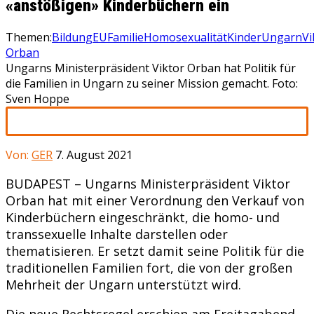
«anstößigen» Kinderbüchern ein
Themen:
Bildung
EU
Familie
Homosexualität
Kinder
Ungarn
Vi
Orban
Ungarns Ministerpräsident Viktor Orban hat Politik für
die Familien in Ungarn zu seiner Mission gemacht. Foto:
Sven Hoppe
Von:
GER
7. August 2021
BUDAPEST – Ungarns Ministerpräsident Viktor
Orban hat mit einer Verordnung den Verkauf von
Kinderbüchern eingeschränkt, die homo- und
transsexuelle Inhalte darstellen oder
thematisieren. Er setzt damit seine Politik für die
traditionellen Familien fort, die von der großen
Mehrheit der Ungarn unterstützt wird.
Die neue Rechtsregel erschien am Freitagabend