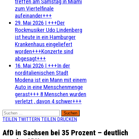
treffen am Samstag in Miami
zum Viertelfinale
aufeinander+++
29. Mai 2026
|
+++Der
Rockmusiker Udo Lindenberg
ist heute in ein Hamburger
Krankenhaus eingeliefert
worden+++Konzerte sind
abgesagt+++
16. Mai 2026
|
+++In der
norditalienischen Stadt
Modena ist ein Mann mit einem
Auto in eine Menschenmenge
gerast+++ 8 Menschen wurden
verletzt , davon 4 schwer+++
Suchen
nach:
TEILEN
TWITTERN
TEILEN
DRUCKEN
AfD in Sachsen bei 35 Prozent – deutlich