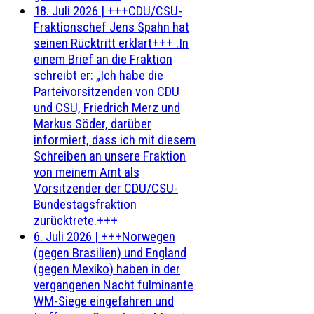
18. Juli 2026
|
+++CDU/CSU-
Fraktionschef Jens Spahn hat
seinen Rücktritt erklärt+++ .In
einem Brief an die Fraktion
schreibt er: „Ich habe die
Parteivorsitzenden von CDU
und CSU, Friedrich Merz und
Markus Söder, darüber
informiert, dass ich mit diesem
Schreiben an unsere Fraktion
von meinem Amt als
Vorsitzender der CDU/CSU-
Bundestagsfraktion
zurücktrete.+++
6. Juli 2026
|
+++Norwegen
(gegen Brasilien) und England
(gegen Mexiko) haben in der
vergangenen Nacht fulminante
WM-Siege eingefahren und