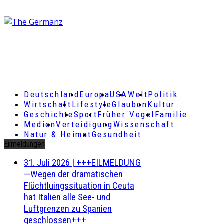
Deutschland
Europa
USA
Welt
Politik
Wirtschaft
Lifestyle
Glauben
Kultur
Geschichte
Sport
Früher Vogel
Familie
Medien
Verteidigung
Wissenschaft
Natur & Heimat
Gesundheit
Eilmeldungen
31. Juli 2026
|
+++EILMELDUNG
—Wegen der dramatischen
Flüchtluingssituation in Ceuta
hat Italien alle See- und
Luftgrenzen zu Spanien
geschlossen+++