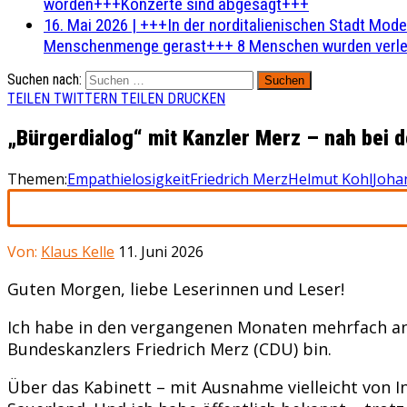
worden+++Konzerte sind abgesagt+++
16. Mai 2026
|
+++In der norditalienischen Stadt Mode
Menschenmenge gerast+++ 8 Menschen wurden verlet
Suchen nach:
TEILEN
TWITTERN
TEILEN
DRUCKEN
„Bürgerdialog“ mit Kanzler Merz – nah bei
Themen:
Empathielosigkeit
Friedrich Merz
Helmut Kohl
Joha
Von:
Klaus Kelle
11. Juni 2026
Guten Morgen, liebe Leserinnen und Leser!
Ich habe in den vergangenen Monaten mehrfach an d
Bundeskanzlers Friedrich Merz (CDU) bin.
Über das Kabinett – mit Ausnahme vielleicht von 