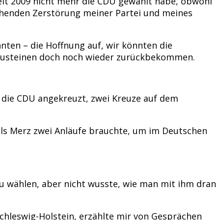
seit 2009 nicht mehr die CDU gewählt habe, obwohl
ichenden Zerstörung meiner Partei und meines
nten – die Hoffnung auf, wir könnten die
ndbausteinen doch noch wieder zurückbekommen.
r die CDU angekreuzt, zwei Kreuze auf dem
 als Merz zwei Anläufe brauchte, um im Deutschen
zu wählen, aber nicht wusste, wie man mit ihm dran
chleswig-Holstein, erzählte mir von Gesprächen