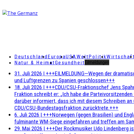
Deutschland
Europa
USA
Welt
Politik
Wirtschaf
Natur & Heimat
Gesundheit
Eilmeldungen
31. Juli 2026
|
+++EILMELDUNG—Wegen der dramatischen 
und Luftgrenzen zu Spanien geschlossen+++
18. Juli 2026
|
+++CDU/CSU-Fraktionschef Jens Spahn ha
Fraktion schreibt er: „Ich habe die Parteivorsitzend
darüber informiert, dass ich mit diesem Schreiben an
CDU/CSU-Bundestagsfraktion zurücktrete.+++
6. Juli 2026
|
+++Norwegen (gegen Brasilien) und Engl
fulminante WM-Siege eingefahren und treffen am Sam
29. Mai 2026
|
+++Der Rockmusiker Udo Lindenberg ist