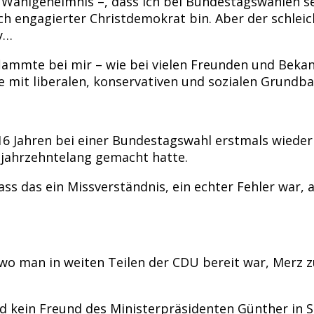
z Wahlgeheimnis –, dass ich bei Bundestagswahlen 
ch engagierter Christdemokrat bin. Aber der schle
y…
lammte bei mir – wie bei vielen Freunden und Bekan
itte mit liberalen, konservativen und sozialen Gru
16 Jahren bei einer Bundestagswahl erstmals wiede
r jahrzehntelang gemacht hatte.
ass das ein Missverständnis, ein echter Fehler war,
, wo man in weiten Teilen der CDU bereit war, Merz 
d kein Freund des Ministerpräsidenten Günther in S