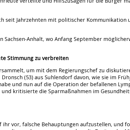
hrleute verteilte und Hilfszusagen für die Bürger m
ich seit Jahrzehnten mit politischer Kommunikatio
n Sachsen-Anhalt, wo Anfang September möglicherw
ute Stimmung zu verbreiten
ersammelt, um mit dem Regierungschef zu diskutier
 Dronsch (53) aus Suhlendorf davon, wie sie im Früh
abe und nun auf die Operation der befallenen Lymphk
 und kritisierte die Sparmaßnahmen im Gesundheitss
f ihr vor, falsche Behauptungen aufzustellen, und fo