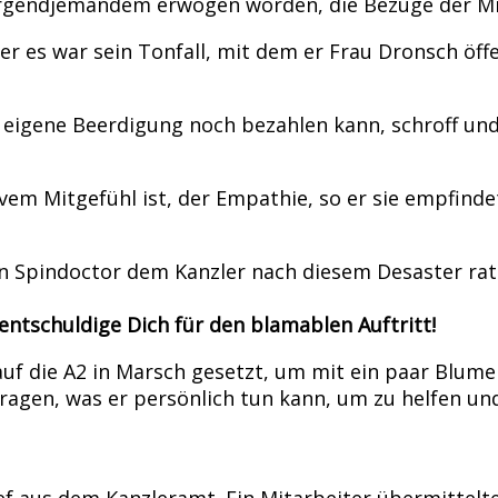
n irgendjemandem erwogen worden, die Bezüge der M
 aber es war sein Tonfall, mit dem er Frau Dronsch ö
re eigene Beerdigung noch bezahlen kann, schroff un
em Mitgefühl ist, der Empathie, so er sie empfinde
ein Spindoctor dem Kanzler nach diesem Desaster ra
 entschuldige Dich für den blamablen Auftritt!
uf die A2 in Marsch gesetzt, um mit ein paar Blum
fragen, was er persönlich tun kann, um zu helfen un
f aus dem Kanzleramt. Ein Mitarbeiter übermittelte 