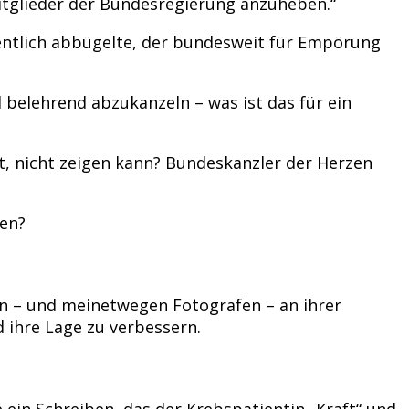
itglieder der Bundesregierung anzuheben.“
ffentlich abbügelte, der bundesweit für Empörung
d belehrend abzukanzeln – was ist das für ein
t, nicht zeigen kann? Bundeskanzler der Herzen
ten?
en – und meinetwegen Fotografen – an ihrer
d ihre Lage zu verbessern.
ein Schreiben, das der Krebspatientin „Kraft“ und