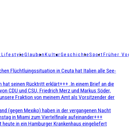
t
Lifestyle
Glauben
Kultur
Geschichte
Sport
Früher Vo
Flüchtluingssituation in Ceuta hat Italien alle See-
t seinen Rücktritt erklärt+++ .In einem Brief an die
en von CDU und CSU, Friedrich Merz und Markus Söder,
 unsere Fraktion von meinem Amt als Vorsitzender der
and (gegen Mexiko) haben in der vergangenen Nacht
stag in Miami zum Viertelfinale aufeinander+++
 heute in ein Hamburger Krankenhaus eingeliefert