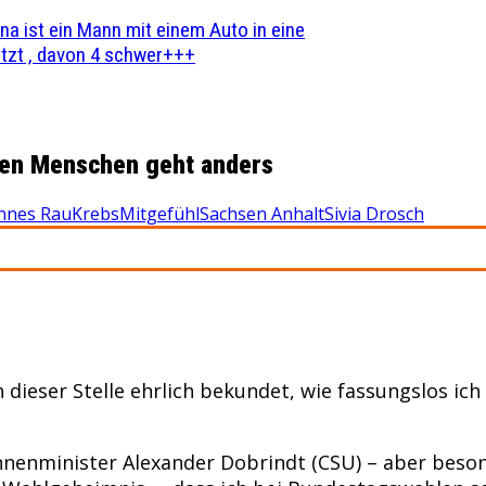
na ist ein Mann mit einem Auto in eine
zt , davon 4 schwer+++
 den Menschen geht anders
nnes Rau
Krebs
Mitgefühl
Sachsen Anhalt
Sivia Drosch
ieser Stelle ehrlich bekundet, wie fassungslos ich
Innenminister Alexander Dobrindt (CSU) – aber beso