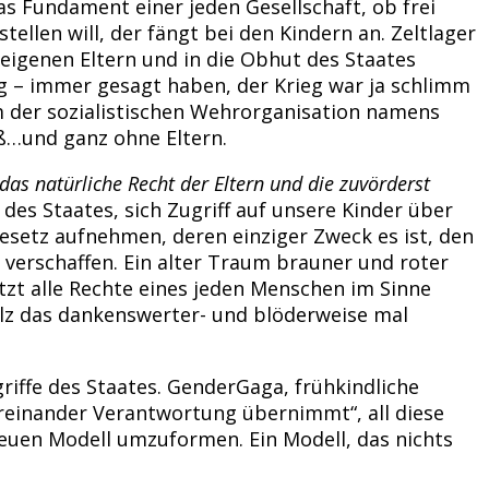
as Fundament einer jeden Gesellschaft, ob frei
ellen will, der fängt bei den Kindern an. Zeltlager
eigenen Eltern und in die Obhut des Staates
lig – immer gesagt haben, der Krieg war ja schlimm
m der sozialistischen Wehrorganisation namens
ß…und ganz ohne Eltern.
das natürliche Recht der Eltern und die zuvörderst
es Staates, sich Zugriff auf unsere Kinder über
esetz aufnehmen, deren einziger Zweck es ist, den
verschaffen. Ein alter Traum brauner und roter
tzt alle Rechte eines jeden Menschen im Sinne
holz das dankenswerter- und blöderweise mal
griffe des Staates. GenderGaga, frühkindliche
reinander Verantwortung übernimmt“, all diese
euen Modell umzuformen. Ein Modell, das nichts