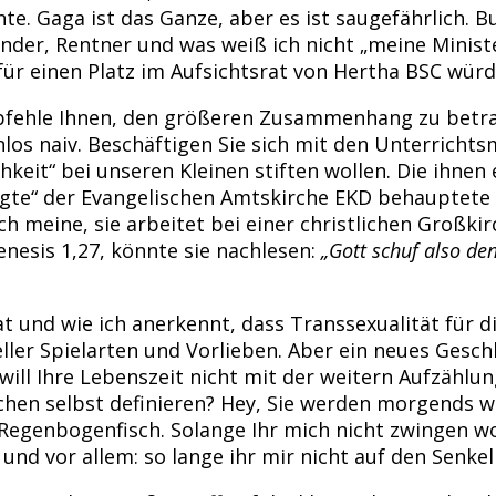
e. Gaga ist das Ganze, aber es ist saugefährlich. 
Kinder, Rentner und was weiß ich nicht „meine Minist
ür einen Platz im Aufsichtsrat von Hertha BSC würde
h empfehle Ihnen, den größeren Zusammenhang zu bet
nlos naiv. Beschäftigen Sie sich mit den Unterrichts
keit“ bei unseren Kleinen stiften wollen. Die ihnen 
gte“ der Evangelischen Amtskirche EKD behauptete m
h meine, sie arbeitet bei einer christlichen Großkir
nesis 1,27, könnte sie nachlesen:
„Gott schuf also den
t und wie ich anerkennt, dass Transsexualität für di
ueller Spielarten und Vorlieben. Aber ein neues Gesc
ll Ihre Lebenszeit nicht mit der weitern Aufzählung 
chen selbst definieren? Hey, Sie werden morgends wa
 Regenbogenfisch. Solange Ihr mich nicht zwingen wol
und vor allem: so lange ihr mir nicht auf den Senkel