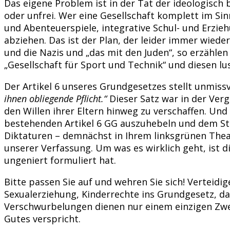
Das eigene Problem ist in der Tat der ideologisch 
oder unfrei. Wer eine Gesellschaft komplett im Sin
und Abenteuerspiele, integrative Schul- und Erzie
abziehen. Das ist der Plan, der leider immer wiede
und die Nazis und „das mit den Juden“, so erzähl
„Gesellschaft für Sport und Technik“ und diesen 
Der Artikel 6 unseres Grundgesetzes stellt unmissv
ihnen obliegende Pflicht.“
Dieser Satz war in der Ver
den Willen ihrer Eltern hinweg zu verschaffen. Un
bestehenden Artikel 6 GG auszuhebeln und dem Staa
Diktaturen – demnächst in Ihrem linksgrünen Theate
unserer Verfassung. Um was es wirklich geht, ist 
ungeniert formuliert hat.
Bitte passen Sie auf und wehren Sie sich! Verteidi
Sexualerziehung, Kinderrechte ins Grundgesetz, d
Verschwurbelungen dienen nur einem einzigen Zwec
Gutes verspricht.