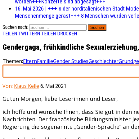
worden+++Konzerte sind abgesagt+++
16. Mai 2026
|
+++In der norditalienischen Stadt Mode
Menschenmenge gerast+++ 8 Menschen wurden verlet
Suchen nach:
TEILEN
TWITTERN
TEILEN
DRUCKEN
Gendergaga, frühkindliche Sexualerziehung,
Themen:
Eltern
Familie
Gender Studies
Geschlechter
Grundge
Von:
Klaus Kelle
6. Mai 2021
Guten Morgen, liebe Leserinnen und Leser,
ich hoffe und wünsche Ihnen, dass Sie gut in den 
Nachrichten. Der französische Bildungsminister 
Regierung die sogenannte „Gender-Sprache“ an den