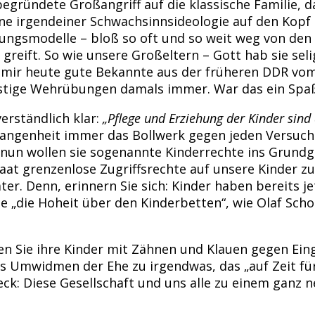
begründete Großangriff auf die klassische Familie, d
ne irgendeiner Schwachsinnsideologie auf den Kopf st
hungsmodelle – bloß so oft und so weit weg von den 
r greift. So wie unsere Großeltern – Gott hab sie se
en mir heute gute Bekannte aus der früheren DDR vo
lustige Wehrübungen damals immer. War das ein Spa
erständlich klar:
„Pflege und Erziehung der Kinder sind 
gangenheit immer das Bollwerk gegen jeden Versuch d
d nun wollen sie sogenannte Kinderrechte ins Grundg
t grenzenlose Zugriffsrechte auf unsere Kinder zu 
r. Denn, erinnern Sie sich: Kinder haben bereits je
die „die Hoheit über den Kinderbetten“, wie Olaf Sc
gen Sie ihre Kinder mit Zähnen und Klauen gegen Ein
as Umwidmen der Ehe zu irgendwas, das „auf Zeit fü
k: Diese Gesellschaft und uns alle zu einem ganz n