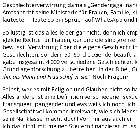
Geschlechterverwirrung damals „Gendergaga“ nannt
Amtsantritt seine Ministerin für Frauen, Familie, 
lautesten. Heute so ein Spruch auf WhatsApp und f
So lustig ist das alles leider gar nicht, denn ic
gleiche Rechte für Frauen, der und die sind grenze
bewusst „Verwirrung über die eigene Geschlechtlich
Geschlechten, sondern 50, 60, die „Genderbeauftra
gäbe insgesamt 4.000 verschiedene Geschlechter. Ic
Grundlagenforschung zu betreiben. In der Bibel, Ge
ihn, als Mann und Frau schuf er sie.“
Noch Fragen?
Selbst, wer es mit Religion und Glauben nicht so ha
Alles andere ist eine Definition verschiedener sex
transqueer, pangender und was weiß ich noch, ich wi
Gesellschaft vollkommen irrelevant, wie sich Mens
sein! Na, klasse, macht doch! Von mir aus auch ein
ich das nicht mit meinen Steuern finanzieren muss 