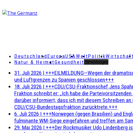
Deutschland
Europa
USA
Welt
Politik
Wirtschaf
Natur & Heimat
Gesundheit
Eilmeldungen
31. Juli 2026
|
+++EILMELDUNG—Wegen der dramatischen 
und Luftgrenzen zu Spanien geschlossen+++
18. Juli 2026
|
+++CDU/CSU-Fraktionschef Jens Spahn ha
Fraktion schreibt er: „Ich habe die Parteivorsitzend
darüber informiert, dass ich mit diesem Schreiben an
CDU/CSU-Bundestagsfraktion zurücktrete.+++
6. Juli 2026
|
+++Norwegen (gegen Brasilien) und Engl
fulminante WM-Siege eingefahren und treffen am Sam
29. Mai 2026
|
+++Der Rockmusiker Udo Lindenberg ist