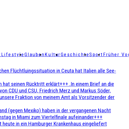
t
Lifestyle
Glauben
Kultur
Geschichte
Sport
Früher Vo
Flüchtluingssituation in Ceuta hat Italien alle See-
t seinen Rücktritt erklärt+++ .In einem Brief an die
en von CDU und CSU, Friedrich Merz und Markus Söder,
 unsere Fraktion von meinem Amt als Vorsitzender der
and (gegen Mexiko) haben in der vergangenen Nacht
stag in Miami zum Viertelfinale aufeinander+++
 heute in ein Hamburger Krankenhaus eingeliefert