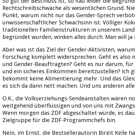
So gut der Beschluss ist, so flau leider die Begrü
Rechtschreibschwäche als wesentlichen Grund. Niem
Punkt, warum nicht nur das Gender-Sprech verbote
unwissenschaftlicher Schwachsinn ist. Völliger Ko
traditionellen Familienstrukturen in unserem Land
begründet wurden, winken alles durch. Man will ja
Aber was ist das Ziel der Gender-Aktivisten, warum
Forschung komplett widersprechen. Geht es also n
und Gender-Beauftragten? Geht es nur darum, für mö
und ein sicheres Einkommen bereitzustellen? Ich gla
bekommt keine Alimentierung mehr. Und das Gleich
es sich da dann nett machen. Und uns anderen alle 
O.K., die Volkserziehungs-Sendeanstalten wären n
weitgehend überflüssigen und von uns mit Zwangs
Wenn morgen das ZDF abgeschaltet würde, es dauer
Zielgruppe für die ZDF-Programmchefs bin.
Nein, im Ernst, die Bestsellerautorin Birgit Kelle