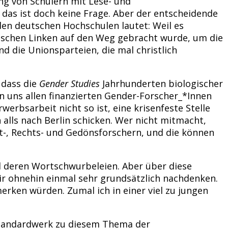
ung von Schülern mit Lese- und
 das ist doch keine Frage. Aber der entscheidende
en deutschen Hochschulen lautet: Weil es
itischen Linken auf den Weg gebracht wurde, um die
d die Unionsparteien, die mal christlich
 dass die
Gender Studies
Jahrhunderten biologischer
n uns allen finanzierten Gender-Forscher_*Innen
erbsarbeit nicht so ist, eine krisenfeste Stelle
 alls nach Berlin schicken. Wer nicht mitmacht,
t-, Rechts- und Gedönsforschern, und die können
d deren Wortschwurbeleien. Aber über diese
r ohnehin einmal sehr grundsätzlich nachdenken.
ken würden. Zumal ich in einer viel zu jungen
es Standardwerk zu diesem Thema der