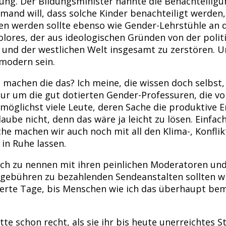
ndung. Der Bildungsminister nannte die Benachteilig
and will, dass solche Kinder benachteiligt werden,
n werden sollte ebenso wie Gender-Lehrstühle an d
kolores, der aus ideologischen Gründen von der pol
 und der westlichen Welt insgesamt zu zerstören. Un
 modern sein.
 machen die das? Ich meine, die wissen doch selbst,
ur um die gut dotierten Gender-Professuren, die vo
glichst viele Leute, deren Sache die produktive Erw
ube nicht, denn das wäre ja leicht zu lösen. Einfach
e machen wir auch noch mit all den Klima-, Konflik
in Ruhe lassen.
och zu nennen mit ihren peinlichen Moderatoren un
gebühren zu bezahlenden Sendeanstalten sollten wi
te Tage, bis Menschen wie ich das überhaupt bemer
 hatte schon recht, als sie ihr bis heute unerreicht