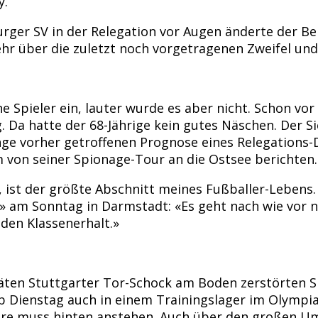
y.
er SV in der Relegation vor Augen änderte der Berl
hr über die zuletzt noch vorgetragenen Zweifel un
e Spieler ein, lauter wurde es aber nicht. Schon vo
a hatte der 68-Jährige kein gutes Näschen. Der Sie
nge vorher getroffenen Prognose eines Relegations
m von seiner Spionage-Tour an die Ostsee berichten.
 ist der größte Abschnitt meines Fußballer-Lebens.
r» am Sonntag in Darmstadt: «Es geht nach wie vor
 den Klassenerhalt.»
n Stuttgarter Tor-Schock am Boden zerstörten Spie
b Dienstag auch in einem Trainingslager im Olympi
ndere muss hinten anstehen. Auch über den großen 