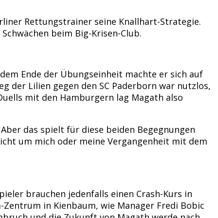
iner Rettungstrainer seine Knallhart-Strategie.
d Schwächen beim Big-Krisen-Club.
r dem Ende der Übungseinheit machte er sich auf
g der Lilien gegen den SC Paderborn war nutzlos,
-Duells mit den Hamburgern lag Magath also
 Aber das spielt für diese beiden Begegnungen
 nicht um mich oder meine Vergangenheit mit dem
ler brauchen jedenfalls einen Crash-Kurs in
a-Zentrum in Kienbaum, wie Manager Fredi Bobic
Umbruch und die Zukunft von Magath werde nach