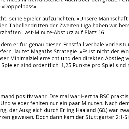
1-«Doppelpass».
, seine Spieler aufzurichten. «Unsere Mannschaft h
 den Tabellendritten der Zweiten Liga haben wir ber
haften Last-Minute-Absturz auf Platz 16.
m er für genau diesen Ernstfall verbale Vorleistung
efern, lautet Magaths Strategie. «Es ist nicht der W
nser Minimalziel erreicht und den direkten Abstieg 
Spielen sind ordentlich. 1,25 Punkte pro Spiel sind
emand positiv wahr. Dreimal war Hertha BSC praktis
. Und wieder fehlten nur ein paar Minuten. Nach dem
rung, der Ausgleich durch Erling Haaland (68.) war zw
en gewesen. Doch dann kam der Stuttgarter 2:1-Sie