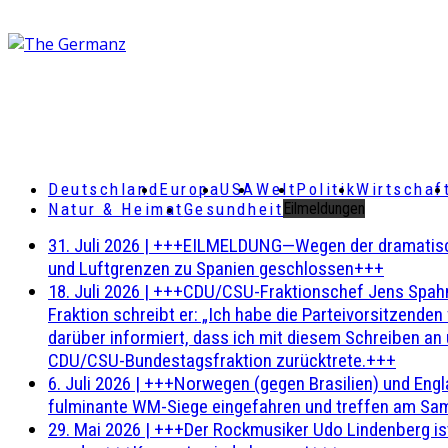
Deutschland
Europa
USA
Welt
Politik
Wirtschaf
Natur & Heimat
Gesundheit
Eilmeldungen
31. Juli 2026
|
+++EILMELDUNG—Wegen der dramatischen 
und Luftgrenzen zu Spanien geschlossen+++
18. Juli 2026
|
+++CDU/CSU-Fraktionschef Jens Spahn ha
Fraktion schreibt er: „Ich habe die Parteivorsitzend
darüber informiert, dass ich mit diesem Schreiben an
CDU/CSU-Bundestagsfraktion zurücktrete.+++
6. Juli 2026
|
+++Norwegen (gegen Brasilien) und Engl
fulminante WM-Siege eingefahren und treffen am Sam
29. Mai 2026
|
+++Der Rockmusiker Udo Lindenberg ist