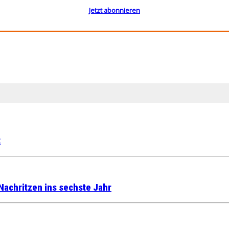
Jetzt abonnieren
t
Nachritzen ins sechste Jahr