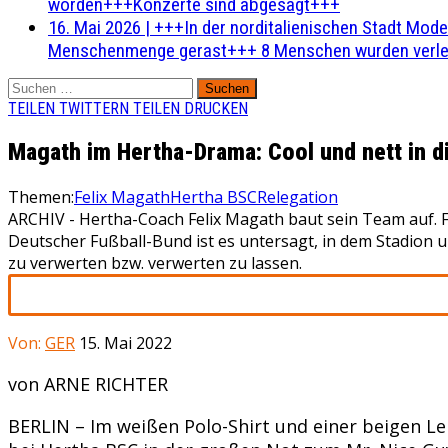
worden+++Konzerte sind abgesagt+++
16. Mai 2026
|
+++In der norditalienischen Stadt Mode
Menschenmenge gerast+++ 8 Menschen wurden verlet
Suchen
nach:
TEILEN
TWITTERN
TEILEN
DRUCKEN
Magath im Hertha-Drama: Cool und nett in d
Themen:
Felix Magath
Hertha BSC
Relegation
ARCHIV - Hertha-Coach Felix Magath baut sein Team auf.
Deutscher Fußball-Bund ist es untersagt, in dem Stadion
zu verwerten bzw. verwerten zu lassen.
Von:
GER
15. Mai 2022
von ARNE RICHTER
BERLIN – Im weißen Polo-Shirt und einer beigen Le