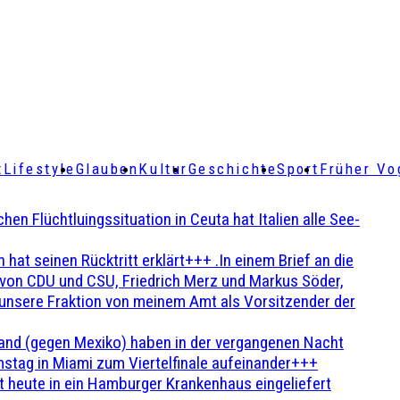
t
Lifestyle
Glauben
Kultur
Geschichte
Sport
Früher Vo
Flüchtluingssituation in Ceuta hat Italien alle See-
t seinen Rücktritt erklärt+++ .In einem Brief an die
en von CDU und CSU, Friedrich Merz und Markus Söder,
 unsere Fraktion von meinem Amt als Vorsitzender der
and (gegen Mexiko) haben in der vergangenen Nacht
stag in Miami zum Viertelfinale aufeinander+++
 heute in ein Hamburger Krankenhaus eingeliefert