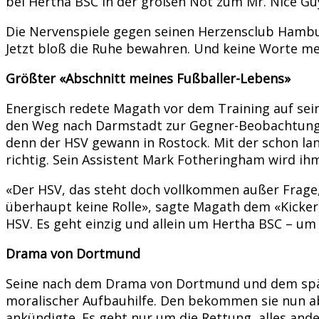
bei Hertha BSC in der großen Not zum Mr. Nice Gu
Die Nervenspiele gegen seinen Herzensclub Hamburg
Jetzt bloß die Ruhe bewahren. Und keine Worte me
Größter «Abschnitt meines Fußballer-Lebens»
Energisch redete Magath vor dem Training auf sein
den Weg nach Darmstadt zur Gegner-Beobachtung. D
denn der HSV gewann in Rostock. Mit der schon la
richtig. Sein Assistent Mark Fotheringham wird ih
«Der HSV, das steht doch vollkommen außer Frage,
überhaupt keine Rolle», sagte Magath dem «Kicke
HSV. Es geht einzig und allein um Hertha BSC – um
Drama von Dortmund
Seine nach dem Drama von Dortmund und dem späte
moralischer Aufbauhilfe. Den bekommen sie nun a
ankündigte. Es geht nur um die Rettung, alles a