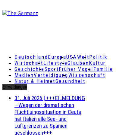
Deutschland
Europa
USA
Welt
Politik
Wirtschaft
Lifestyle
Glauben
Kultur
Geschichte
Sport
Früher Vogel
Familie
Medien
Verteidigung
Wissenschaft
Natur & Heimat
Gesundheit
Eilmeldungen
31. Juli 2026
|
+++EILMELDUNG
—Wegen der dramatischen
Flüchtluingssituation in Ceuta
hat Italien alle See- und
Luftgrenzen zu Spanien
geschlossen+++