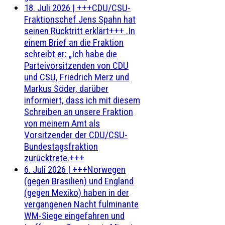
18. Juli 2026
|
+++CDU/CSU-
Fraktionschef Jens Spahn hat
seinen Rücktritt erklärt+++ .In
einem Brief an die Fraktion
schreibt er: „Ich habe die
Parteivorsitzenden von CDU
und CSU, Friedrich Merz und
Markus Söder, darüber
informiert, dass ich mit diesem
Schreiben an unsere Fraktion
von meinem Amt als
Vorsitzender der CDU/CSU-
Bundestagsfraktion
zurücktrete.+++
6. Juli 2026
|
+++Norwegen
(gegen Brasilien) und England
(gegen Mexiko) haben in der
vergangenen Nacht fulminante
WM-Siege eingefahren und