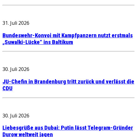
31. Juli 2026
Bundeswehr-Konvoi mit Kampfpanzern nutzt erstmals
„Suwalki-Lücke“ ins Baltikum
30. Juli 2026
JU-Chefin in Brandenburg tritt zurück und verlässt die
CDU
30. Juli 2026
Liebesgrüße aus Dubai: Putin lässt Telegram-Gründer
Durow weltweit jagen