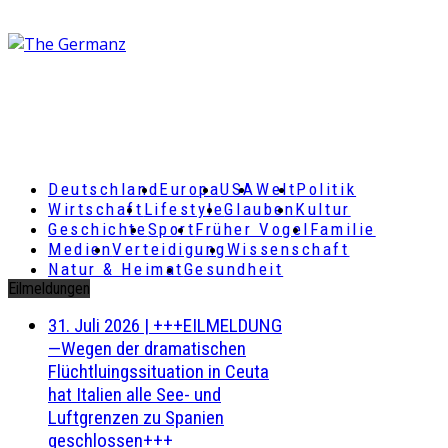
Deutschland
Europa
USA
Welt
Politik
Wirtschaft
Lifestyle
Glauben
Kultur
Geschichte
Sport
Früher Vogel
Familie
Medien
Verteidigung
Wissenschaft
Natur & Heimat
Gesundheit
Eilmeldungen
31. Juli 2026
|
+++EILMELDUNG
—Wegen der dramatischen
Flüchtluingssituation in Ceuta
hat Italien alle See- und
Luftgrenzen zu Spanien
geschlossen+++