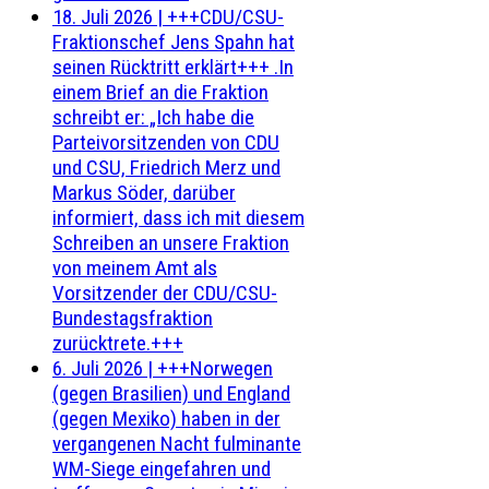
18. Juli 2026
|
+++CDU/CSU-
Fraktionschef Jens Spahn hat
seinen Rücktritt erklärt+++ .In
einem Brief an die Fraktion
schreibt er: „Ich habe die
Parteivorsitzenden von CDU
und CSU, Friedrich Merz und
Markus Söder, darüber
informiert, dass ich mit diesem
Schreiben an unsere Fraktion
von meinem Amt als
Vorsitzender der CDU/CSU-
Bundestagsfraktion
zurücktrete.+++
6. Juli 2026
|
+++Norwegen
(gegen Brasilien) und England
(gegen Mexiko) haben in der
vergangenen Nacht fulminante
WM-Siege eingefahren und